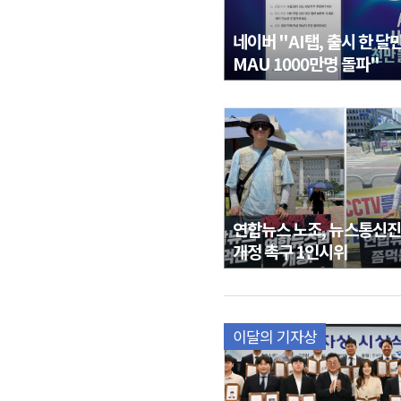
네이버 "AI탭, 출시 한 달
MAU 1000만명 돌파"
연합뉴스 노조, 뉴스통신
개정 촉구 1인시위
이달의 기자상