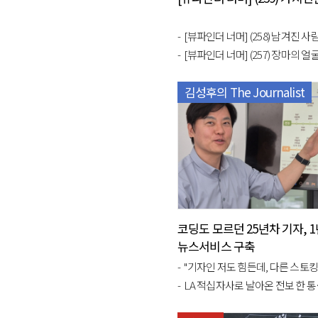
[뷰파인더 너머] (258) 남겨진 
[뷰파인더 너머] (257) 장마의 얼
김성후의 The Journalist
코딩도 모르던 25년차 기자, 1년
뉴스서비스 구축
"기자인 저도 힘든데, 다른 스토킹 피해자는 어
LA 적십자사로 날아온 전보 한 통… 46년전 5