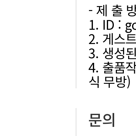
- 제 출 
1. ID :
2. 게스
3. 생성
4. 출품
식 무방)
문의