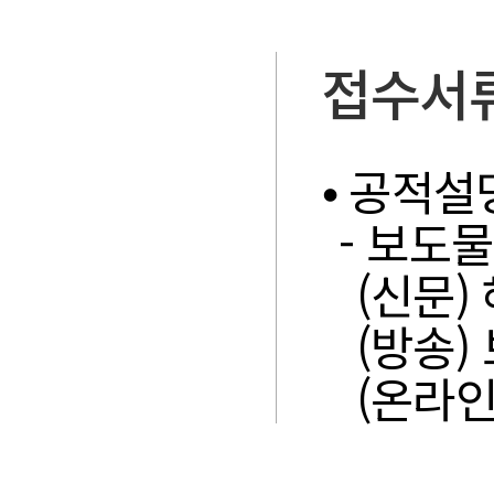
접수서
⦁ 공적설
- 보도물 
(신문)
(방송)
(온라인