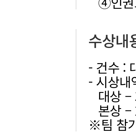
④인권
수상내
- 건수 :
- 시상내역
대상 –
본상 –
※팀 참가