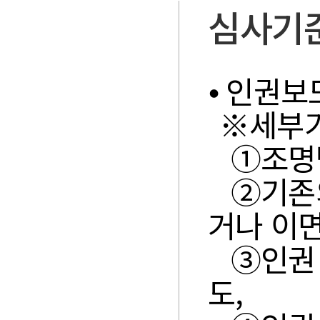
심사기
⦁ 인권
※세부기
①조명
②기존
거나 이면
③인권
도,