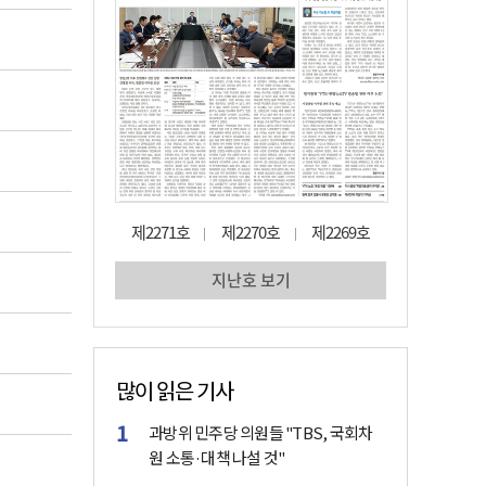
많이 읽은 기사
과방위 민주당 의원들 "TBS, 국회차
원 소통·대책 나설 것"