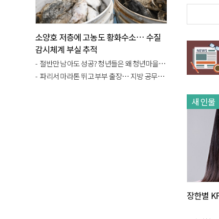
소양호 저층에 고농도 황화수소… 수질
감시체계 부실 추적
절반만 남아도 성공? 청년들은 왜 청년마을 정착 실패했나
파리서 마라톤 뛰고 부부 출장… 지방 공무원 '무늬만 해외출장'
새 인물
장한별 K