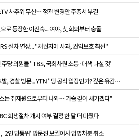
TV 사추위 무산… 정관 변경안 주총서 부결
로 등장한 이진숙... 여야, 첫 회의부터 충돌
 ARS 절차 연장... "채권자에 사과, 권익보호 최선"
주당 의원들 "TBS, 국회차원 소통·대책 나설 것"
발, 경찰 방문... YTN "당 공식 입장인가? 깊은 유감…
뉴스는 취재원으로부터 나와… 가슴 깊이 새기겠다"
TBC 회생절차 개시 여부 결정 한 달 더 미뤘다
 '2인 방통위' 방문진 보궐이사 임명처분 취소