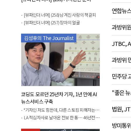
연합뉴스
[뷰파인더 너머] (258) 남겨진 사람의 책갈피
[뷰파인더 너머] (257) 장마의 얼굴
과방위원으
김성후의 The Journalist
JTBC,
과방위 민
민주당 고
"좋은 
코딩도 모르던 25년차 기자, 1년 만에 AI
뉴스서비스 구축
법원, J
"기자인 저도 힘든데, 다른 스토킹 피해자는 어떻게 버텼을까"
LA 적십자사로 날아온 전보 한 통… 46년전 5·18 불러내다
방미통위,