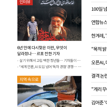
인터뷰
100일 
연합뉴스T
한겨레,
6년 만에 다시찾은 이란, 무엇이
"목적 밝
달라졌나… 르포 전한 기자
살기 위해서 고립 택한 청년들… 기자들이 목도한 은둔 실태
오픈AI,
"세계 언론, AI 도입 넘어 '독자 경험' 경쟁… 차원이 달랐다"
결격 논
지역 속으로
"게리 
김어준 '