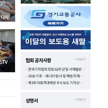
 다시
협회 공지사항
+ 더보기
스TV
한국기자협회 창립 62주년 및 서재필방…
2026 기후‧에너지 탐사 및 해법 취재…
제3회 아동학대예방 우수보도 기자상…
성명서
+ 더보기