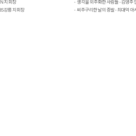
TN 지회장
생각을 외주화한 사람들 - 김영주 언론재단 수석연구위원·정
BS강릉 지회장
씨주구리한 날의 증발 - 최대억 아시아경제 대