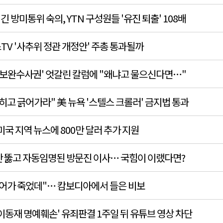
넘긴 방미통위 숙의, YTN 구성원들 '유진 퇴출' 108배
V '사추위 정관 개정안' 주총 통과될까
 '보완수사권' 엇갈린 칼럼에 "왜냐고 물으신다면…"
히고 긁어가라" 美 뉴욕 '스텔스 크롤러' 금지법 통과
 미국 지역 뉴스에 800만 달러 추가 지원
란 뚫고 자동임명된 방문진 이사… 국힘이 이랬다면?
무어가 죽었데"… 캄보디아에서 들은 비보
이동재 명예훼손' 유죄판결 1주일 뒤 유튜브 영상 차단