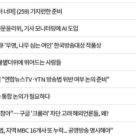
 너머] (259) 가지런한 준비
문윤리위, 기사 모니터링에 AI 도입
큐 '무명, 나무 심는 여인' 한국방송대상 작품상
 불볕더위에 뛰어드는 사람들
"연합뉴스TV·YTN 방송법 위반 여부 논의 준비"
 통합 논의가 필요하다
 참아"… 구글 '크롤러' 차단 고려 해외언론들, 왜?
, 지역 MBC 16개사 또 누락... 공영방송 명시해야"