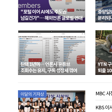
"포털 이어 AI에도 주도권
중앙일보
넘길건가"… 해외언론 글로벌 연대
분리되나
탄핵 1년여… 언론사 유튜브
YTN 구
조회수는 유지, 구독 성장세 꺾여
퇴출 10
MBC 사
이달의 기자상
KBS 이