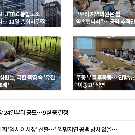
·JTBC 통합노조
"우리 지역의원은 뭘
… 11일 총회서 결정
약속했더라"… 공약 추적단
뭉쳤다
성원들, 극한 폭염 속 '유진
주총 부결 후폭풍… 연합뉴
8배'
'이중고' 직면
장 24일부터 공모… 9월 중 결정
사회 '임시 이사장' 선출… "임명지연 공백 방치 않을…