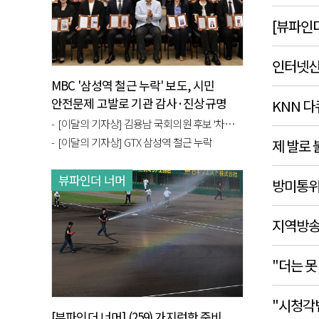
[뷰파인더
인터넷신
MBC '삼성역 철근 누락' 보도, 시민
안전문제 고발로 기관 감사·진상규명
KNN 다
이…
[이달의 기자상] 김용남 국회의원 후보 '차명 대부업 운영 의혹'
[이달의 기자상] GTX 삼성역 철근 누락
제 발로
뷰파인더 너머
방미통위 
지역방송
"더는 못
"시청각법
[뷰파인더 너머] (259) 가지런한 준비