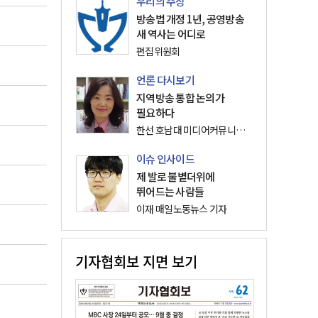
우리의 주장
방송법 개정 1년, 공영방송
새 역사는 어디로
편집위원회
언론 다시보기
지역방송 통합 논의가
필요하다
한선 호남대 미디어커뮤니케이션학과 교수
이슈 인사이드
제 발로 불볕더위에
뛰어드는 사람들
이재 매일노동뉴스 기자