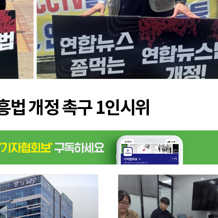
흥법 개정 촉구 1인시위