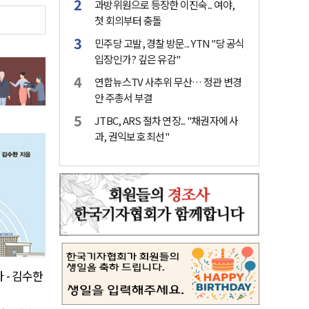
과방위원으로 등장한 이진숙... 여야,
첫 회의부터 충돌
민주당 고발, 경찰 방문... YTN "당 공식
입장인가? 깊은 유감"
연합뉴스TV 사추위 무산… 정관 변경
안 주총서 부결
JTBC, ARS 절차 연장... "채권자에 사
과, 권익보호 최선"
 - 김수한