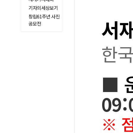
기자의세상보기
창립61주년 사진
서
공모전
한국
■
09:
※ 점