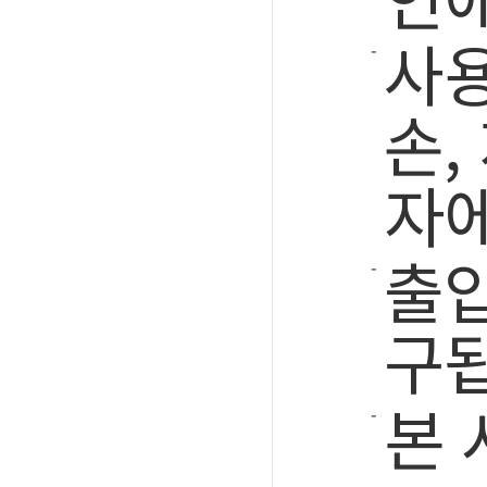
사용
손,
자에
출입
구됩
본 