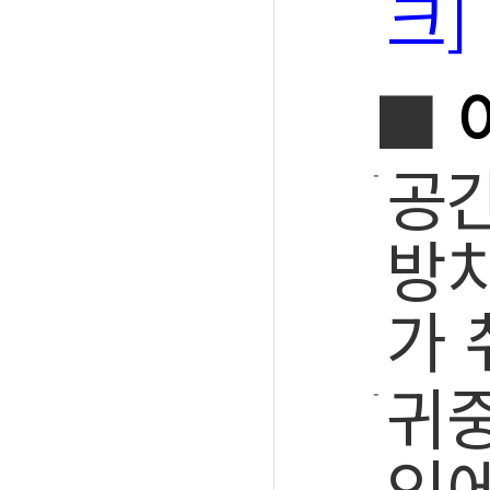
크]
■
공간
방치
가 
귀중
인에