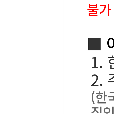
불가
■
1.
2.
(한
집인