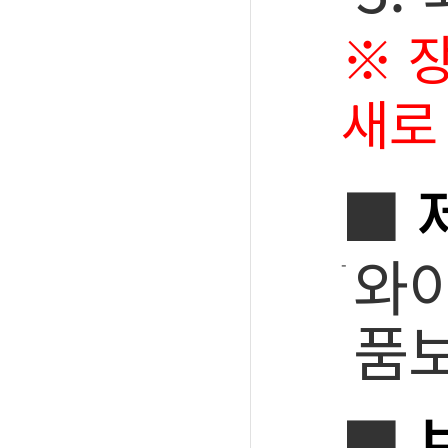
※ 
새로
■
와이
품보
■