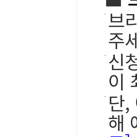
브
주세
신청
이 
단,
해 