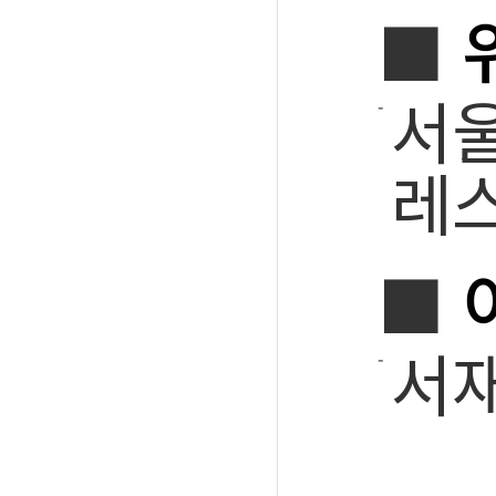
■
서울
레스
■
서재