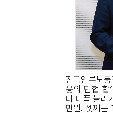
전국언론노동조
용의 단협 합
다 대폭 늘리
만원, 셋째는