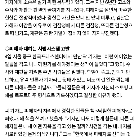
기자에게 소송은 살기 위한 몸부림이었다. 그는 지난 6년간 고소와
수사와 재판과 판결의 골짜기를 지나왔다. 피해자로 살면서 마주한
현실은 절망적이었다. 경찰은 사건을 맡네 안 맡네 미루고, 검찰은
가해자 이감을 이유로 이 검찰청에서 다른 검찰청, 또다른 검찰청으
로 떠넘기고, 재판은 공판 기일이 잡히지 않아 지지부진했다.
◇피해자 대하는 사법시스템 고발
4일 서울 중구 한국프레스센터에서 만난 곽 기자는 “이런 어이없는
일들을 겪고 나니까 뭔가를 해야겠다는 생각이 들었다”고 했다. 수
사와 재판을 지켜본 주변 사람들은 말했다. 학벌이 좋고, 인맥이 탄
탄하고, 유력 언론사 기자라는 뒷배가 있는 너도 이런 일을 겪는데
다른 피해자들은 어떨까. 그들의 질문은 곽 기자가 자신의 스토킹 피
해를 르포르타주 형식으로 기록하겠다고 결심한 이유가 됐다.
곽 기자는 피해자의 자리에서 경험한 일들을 책 <탁월한 피해자>로
펴냈다. 왜 책을 쓰려고 했을까. “기자인 나도 이렇게 힘든데, 다른 피
해자들은 대체 어떤 지옥을 겪고 있는 걸까? 사건을 겪는 내내 저를
사로잡았던 문제의식입니다.” 그는 “한국에서 피해자로 산다는 것