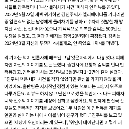
사들로 압축했더니 ‘부산 돌려차기 사건’ 피해자 인터뷰를 꼽았다.
2022년 5월22일 새벽 귀가하던 김진주씨가 엘리베이터를 기다리던
중 일면식도 없는 남성에게 돌려차기를 당하고 수차례 짓밟힌 채 방
치된 사건. 전신마비가 왔으나 기적적으로 회복한 김씨는 500일간
투쟁을 벌였고, 그 결과 가해자는 징역 20년형이 확정됐다. 김씨는
2024년 3월 자신의 투쟁기 <싸울게요, 안 죽었으니까>를 펴냈다.
곽 기자는 책이 언론사에 배포된 그날 앉은자리에서 다 읽었다. 피해
자인 자신의 이야기를 보는 듯했다. 출판사에 요청해 김씨를 만나 인
터뷰했고, 인터뷰 기사는 조선일보 3월8일자 1~2면에 걸쳐 실렸다.
“진주씨 책은 내가 사건을 겪지 않았다면 관심을 가지지 않았을 책
이었어요. 출판팀은 시사적인 쟁점이 있는 책보다는 교양서 위주로
다루거든요. 리뷰도 하지 않고 단신으로 썼을 책인데…. 나도 피해자
니까 진주씨 이야기를 세상에 전하고 싶었어요. 제 발제에 편집국 간
부들도 전폭적인 지지를 보냈어요.” 두 사람은 이 인터뷰를 계기로
열일곱 살이라는 나이 차이를 넘어 친구가 됐다. “진주씨를 보고 있
으면 ‘세상에 위인이라는 게 있구나’, ‘위인이 태어난다면 이렇게 태