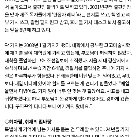
서 돌아오고서 출판팀 붙박이로 일하고 있다. 2021년부터 출판팀장
을 맡아 매주 독자들에게 ‘편집자 레터’라는 편지를 쓰고, 책 읽고 리
뷰 기사 쓰고, 칼럼 필자 원고 받고, 후배들 기사 데스크 봐서 출고하
는 일을 6년째 하고 있다.
곽 기자는 2003년 1월 기자가 됐다. 대학에서 공부한 고고미술사학
에 재미를 붙여 대학원에 가려고 했는데, 부모님이 허락하지 않았다.
대학을 졸업하던 그해 조선일보에 취직했다. 서울 시내 경찰서에서
숙식하며 보낸 수습 기간 6개월, 경찰서를 출입하던 주니어 기자 시
절은 하루하루가 힘들었다. 선배들한테 야단맞는 게 일이었고, 무엇
보다 내일 어디에 있어야 할지를 모르는 게 견디기 힘들었다. “매일
울면서 다녔어요. 기자 일이 너무 안 맞는 것 같았어요. 사표를 내고
귀향하겠다고 하니 부모님이 완강하게 반대하셨어요. 강하게 컸습
니다. 꾸역꾸역 다니다 보니 여기까지 왔네요.”
◇헤아림, 취재의 밑바탕
특별하게 기억에 남는 기사를 묻는 건 무례할 수 있다. 24년을 기자
로 살았는데 의미 있는 기사가 어디 한둘이겠나. 몇 년 사이에 쓴 기