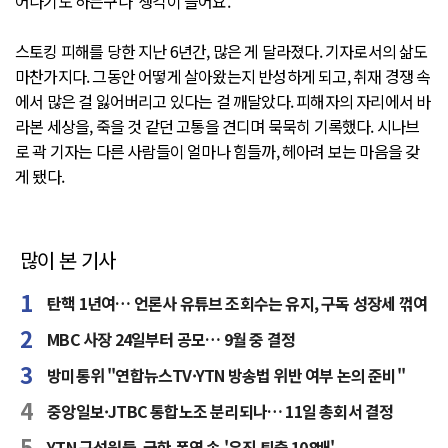
어나기도 하는구나’ 생각이 들어요.”
스토킹 피해를 당한 지난 6년간, 많은 게 달라졌다. 기자로서의 삶도
마찬가지다. 그동안 어떻게 살아왔는지 반성하게 되고, 취재 경쟁 속
에서 많은 걸 잃어버리고 있다는 걸 깨달았다. 피해자의 자리에서 바
라본 세상을, 죽을 것 같던 고통을 견디며 묵묵히 기록했다. 시나브
로 곽 기자는 다른 사람들이 얼마나 힘들까, 헤아려 보는 마음을 갖
게 됐다.
많이 본 기사
탄핵 1년여… 언론사 유튜브 조회수는 유지, 구독 성장세 꺾여
MBC 사장 24일부터 공모… 9월 중 결정
방미통위 "연합뉴스TV·YTN 방송법 위반 여부 논의 준비"
중앙일보·JTBC 통합노조 분리되나… 11일 총회서 결정
YTN 구성원들, 극한 폭염 속 '유진 퇴출 108배'