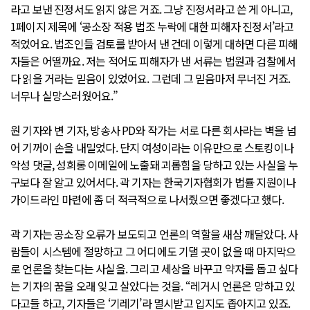
라고 보낸 진정서도 읽지 않은 거죠. 그냥 진정서라고 쓴 게 아니고,
1페이지 제목에 ‘공소장 적용 법조 누락에 대한 피해자 진정서’라고
적었어요. 법조인들 검토를 받아서 낸 건데 이렇게 대하면 다른 피해
자들은 어떨까요. 저는 적어도 피해자가 낸 서류는 법원과 검찰에서
다 읽을 거라는 믿음이 있었어요. 그런데 그 믿음마저 무너진 거죠.
너무나 실망스러웠어요.”
원 기자와 변 기자, 방송사 PD와 작가는 서로 다른 회사라는 벽을 넘
어 기꺼이 손을 내밀었다. 단지 여성이라는 이유만으로 스토킹이나
악성 댓글, 성희롱 이메일에 노출돼 괴롭힘을 당하고 있는 사실을 누
구보다 잘 알고 있어서다. 곽 기자는 한국기자협회가 법률 지원이나
가이드라인 마련에 좀 더 적극적으로 나서줬으면 좋겠다고 했다.
곽 기자는 공소장 오류가 보도되고 언론의 역할을 새삼 깨달았다. 사
람들이 시스템에 절망하고 그 어디에도 기댈 곳이 없을 때 마지막으
로 언론을 찾는다는 사실을. 그리고 세상을 바꾸고 약자를 돕고 싶다
는 기자의 꿈을 오래 잊고 살았다는 것을. “레거시 언론은 망하고 있
다고들 하고, 기자들은 ‘기레기’라 멸시받고 입지도 좁아지고 있죠.