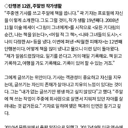
◇단행본 12권, 주말엔 작가생활
“주중엔 기사를 쓰고 주말에 책을 씁니다.” 곽 기자는 프로필에 자신
을 이렇게 소개한다. 그도 그럴 것이, 작가 생활 19년째다. 2008년
11월 미술 에세이 <그림이 그녀에게>를 시작으로 <모든 기다림의
순간, 나는 책을 읽는다>, <어릴 적 그 책>, <나와 그녀들의 도시>, <
나의 다정한 AI> 등을 냈다. 이번에 펴낸 <탁월한 피해자>는 12번째
단행본이다. 어떻게 책을 많이 냈냐고 물으니 이런 답이 돌아왔다.
“제가 말씀드렸잖아요. 일기를 쓴다고. 거의 매일 기록해요. 책 읽고
기록하고, 여행을 가도 기록해요. 기록이 있어 할 수 있는 거죠.”
그에게 글쓰기는 위안이다. 기사는 객관성이 중요하고 자신을 지우
는데, 글쓰기는 자신의 존재가 살아나고 치유의 느낌이 있다는 것이
다. 그는 “내가 없는 글쓰기만 평생 하고 싶지 않았다”고 했다. “주말
에 책 쓰는 작업이 주중에 회사원으로 살면서 지워져 있던 자아를 살
려내는 것 같거든요.” 기자로 일하며 맺은 책과의 인연은 질기고 깊
다.
2010년 문화부에서 출판 말진으로 일했고, 2017년 9월 미국 연수에