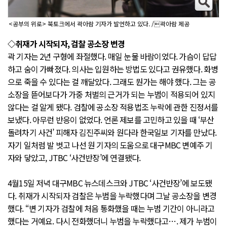
<공부의 위로> 북토크에서 곽아람 기자가 발언하고 있다. /곽아람 제공
◇취재가 시작되자, 검찰 공소장 변경
곽 기자는 2년 구형에 좌절했다. 매일 눈물 바람이었다. 가슴이 답답
하고 숨이 가빠졌다. 의사는 입원하는 방법도 있다고 권유했다. 화병
으로 죽을 수 있다는 걸 깨달았다. 그래도 뭔가는 해야 했다. 그는 공
소장을 뜯어보다가 가중 처벌의 근거가 되는 누범이 적용되어 있지
않다는 걸 알게 됐다. 검찰에 공소장 적용법조 누락에 관한 진정서를
보냈다. 아무런 반응이 없었다. 언론 제보를 고민하고 있을 때 ‘부산
돌려차기 사건’ 피해자 김진주씨와 원다라 한국일보 기자를 만났다.
자기 일처럼 발 벗고 나선 원 기자의 도움으로 대구MBC 변예주 기
자와 닿았고, JTBC ‘사건반장’에 연결됐다.
4월15일 저녁 대구MBC 뉴스데스크와 JTBC ‘사건반장’에 보도됐
다. 취재가 시작되자 검찰은 누범을 누락했다며 그날 공소장을 변경
했다. “변 기자가 검찰에 처음 통화했을 때는 누범 기간이 아니라고
했다는 거예요. 다시 전화했더니 누범을 누락했다고…. 제가 누범이