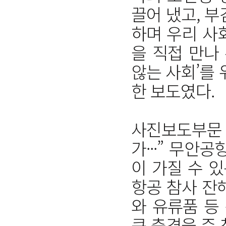
끌어 냈고, 
하며 우리 사
을 직접 만나
않는 사회’를
한 보도였다.
사진보도부문 
가···” 무안
이 가질 수 
항공 참사 잔
와 유류품 등
큰 충격을 준