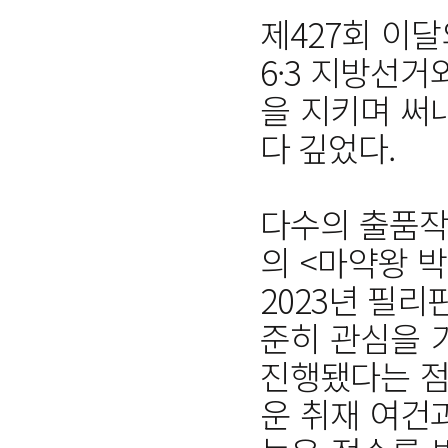
제427회 이
6·3 지방선
을 지키며 써
다 깊었다.
다수의 출품작
의 <마약왕 
2023년 필
준히 관심을 
진행됐다는 점
운 취재 여건