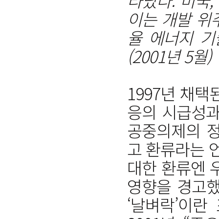
타났다. 미국,
이는 개발 위
율 에너지 기
(2001년 5월)
1997년 채
응의 시급성과
공중의제의 정
고 환류라는 
대한 환류엔 
영향을 경고했
‘날벼락’이란