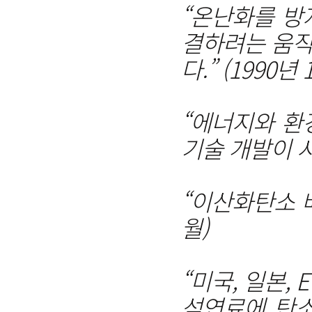
“온난화를 방
결하려는 움직
다.” (1990년 
“에너지와 환
기술 개발이 시급
“이산화탄소 배
월)
“미국, 일본,
석연료에 탄소