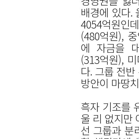
경영권을 잃더
배경에 있다.
4054억원인데
(480억원),
에 자금을 대
(313억원),
다. 그룹 전
방안이 마땅치
흑자 기조를 
울 리 없지만
선 그룹과 분