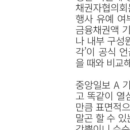
채권자협의회는
행사 유예 여
금융채권액 기
나 내부 구성
각’이 공식 
을 때와 비교
중앙일보 A 
고 똑같이 열
만큼 표면적으
말곤 할 수 있
각뿐이니 수순