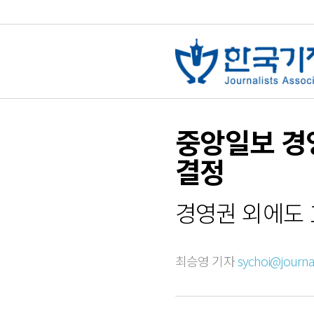
중앙일보 경
결정
경영권 외에도 1
최승영 기자
sychoi@journali