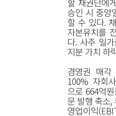
할 채권단에게
승인 시 중앙
할 수 있다.
자본유치를 전
다. 사주 일
지분 가치 하
경영권 매각
100% 자회사
으로 664억원
문 발행 축소,
영업이익(EB