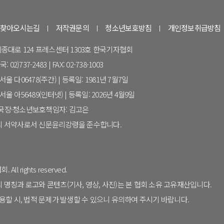
찾아오시는길
저작권문의
청소년보호방침
개인정보취급방침
 세종대로 124 프레스센터 1303호 한국기자협회
 02)737-2483 | FAX: 02-738-1003
울 다06478(주간) | 등록일: 1981년 7월7일
울 아56489(인터넷) | 등록일: 2026년 4월9일
집국장·청소년보호책임자: 김고은
 서약사로서 신문윤리강령을 준수합니다.
All rights reserved.
칭과 로고와 콘텐츠(기사, 영상, 사진)는 본 협회 소유 고유재산입니다.
할 시, 법적 문제가 발생할 수 있으니 유의하여 주시기 바랍니다.