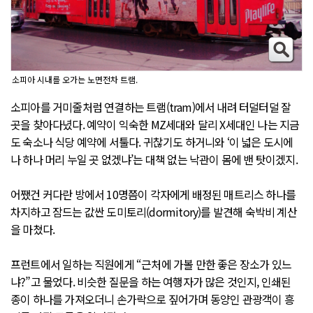
소피아 시내를 오가는 노면전차 트램.
소피아를 거미줄처럼 연결하는 트램(tram)에서 내려 터덜터덜 잘
곳을 찾아다녔다. 예약이 익숙한 MZ세대와 달리 X세대인 나는 지금
도 숙소나 식당 예약에 서툴다. 귀찮기도 하거니와 ‘이 넓은 도시에
나 하나 머리 누일 곳 없겠냐’는 대책 없는 낙관이 몸에 밴 탓이겠지.
어쨌건 커다란 방에서 10명쯤이 각자에게 배정된 매트리스 하나를
차지하고 잠드는 값싼 도미토리(dormitory)를 발견해 숙박비 계산
을 마쳤다.
프런트에서 일하는 직원에게 “근처에 가볼 만한 좋은 장소가 있느
냐?”고 물었다. 비슷한 질문을 하는 여행자가 많은 것인지, 인쇄된
종이 하나를 가져오더니 손가락으로 짚어가며 동양인 관광객이 흥