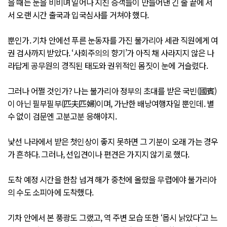
을 때는 눈을 비비며 일어나 지친 승객들이 만들어낸 긴 줄 끝에 서
서 오랜 시간 출국과 입국심사를 거쳐야 했다.
뿐인가. 기차 안에선 푸른 눈동자를 가진 불가리아 세관 직원에게 여
권 검사까지 받았다. ‘사회주의의 향기’가 아직 채 사라지지 않은 나
라답게 공무원의 경직된 태도와 권위적인 몸짓이 눈에 거슬렸다.
그러나 어쩔 것인가? 나는 불가리아 정부의 초대를 받은 국빈(國賓)
이 아닌 필부필부(匹夫匹婦)이며, 가난한 배낭여행자일 뿐인데. 별
수 없이 검문엔 고분고분 응해야지.
낯선 나라에서 받은 첫인상이 좋지 못하면 그 기분이 오래 가는 경우
가 흔하다. 그러나, 선입견이나 편견은 가지지 않기로 했다.
도착 예정 시간을 한참 넘겨 해가 중천에 올랐을 무렵에야 불가리아
의 수도 소피아에 도착했다.
기차 안에서 본 풍광도 그랬고, 역 주변 모습 또한 ‘몹시 낡았다’고 느