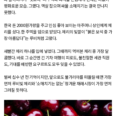
평화로운 모습. 그랬다. 멱살 잡으며 싸울 소매치기는 결국 만나지
못했다.
한국 돈 2000원가량을 주고 인심 좋아 보이는 아주머니 상인에게 체
리를 샀다. 한 주먹을 덤으로 받았다. 체리의 빛깔이 “붉은 보석 중 가
장 아름답다”는 루비처럼 고왔다.
새빨간 체리 하나를 입에 넣었다. 그때까지 먹어본 체리 중 가장 달
콤했다. 바로 그 순간엔 긴 기차 여행의 피로도, 불친절한 세관 직원
도, 기대를 배반한 요구르트도 모두 잊을 수 있었다.
벌써 십수 년 전 기억이지만, 앞으로도 불가리아를 떠올릴 때면 가장
먼저 루비빛 체리와 ‘소매치기는 없는’ 정겨운 재래시장이 가장 먼저
그려질 듯하다.