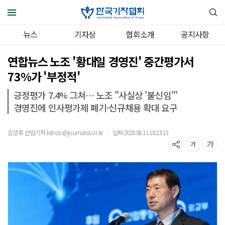
뉴스
기자상
협회소개
공지사항
연합뉴스 노조 '황대일 경영진' 중간평가서
73%가 '부정적'
긍정평가 7.4% 그쳐… 노조 "사실상 '불신임'"
경영진에 인사평가제 폐기·신규채용 확대 요구
김성후 선임기자 kshoo@journalist.or.kr
입력 2026.06.11 10:23:13
｜