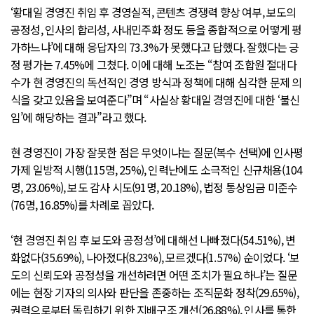
‘황대일 경영진 취임 후 경영실적, 콘텐츠 경쟁력 향상 여부, 보도의
공정성, 인사의 합리성, 사내민주화 정도 등을 종합적으로 어떻게 평
가하느냐’에 대해 응답자의 73.3%가 못했다고 답했다. 잘했다는 긍
정 평가는 7.45%에 그쳤다. 이에 대해 노조는 “참여 조합원 절대다
수가 현 경영진의 독선적인 경영 방식과 정책에 대해 심각한 문제 의
식을 갖고 있음을 보여준다”며 “사실상 황대일 경영진에 대한 ‘불신
임’에 해당하는 결과”라고 했다.
현 경영진이 가장 잘못한 점은 무엇이냐는 질문(복수 선택)에 인사평
가제 일방적 시행(115명, 25%), 인력난에도 소극적인 신규채용(104
명, 23.06%), 보도 감사 시도(91명, 20.18%), 법정 통상임금 미준수
(76명, 16.85%)를 차례로 꼽았다.
‘현 경영진 취임 후 보도와 공정성’에 대해선 나빠졌다(54.51%), 변
화없다(35.69%), 나아졌다(8.23%), 모르겠다(1.57%) 순이었다. ‘보
도의 신뢰도와 공정성을 개선하려면 어떤 조치가 필요하냐’는 질문
에는 현장 기자의 의사와 판단을 존중하는 조직문화 정착(29.65%),
권력으로부터 독립하기 위한 지배구조 개선(26.88%), 인사를 통한