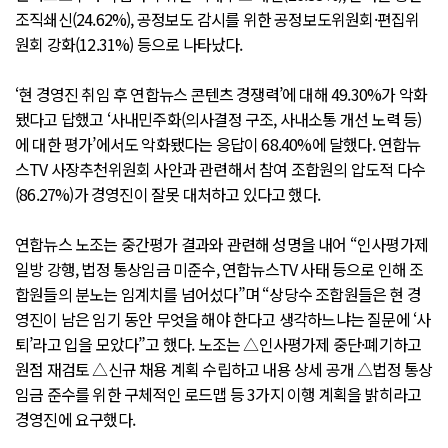
조직쇄신(24.62%), 공정보도 감시를 위한 공정보도위원회·편집위
원회 강화(12.31%) 등으로 나타났다.
‘현 경영진 취임 후 연합뉴스 콘텐츠 경쟁력’에 대해 49.30%가 악화
됐다고 답했고 ‘사내민주화(의사결정 구조, 사내소통 개선 노력 등)
에 대한 평가’에서도 악화됐다는 응답이 68.40%에 달했다. 연합뉴
스TV 사장추천위원회 사안과 관련해서 참여 조합원의 압도적 다수
(86.27%)가 경영진이 잘못 대처하고 있다고 했다.
연합뉴스 노조는 중간평가 결과와 관련해 성명을 내어 “인사평가제
일방 강행, 법정 통상임금 미준수, 연합뉴스TV 사태 등으로 인해 조
합원들의 분노는 임계치를 넘어섰다”며 “상당수 조합원들은 현 경
영진이 남은 임기 동안 무엇을 해야 한다고 생각하느냐는 질문에 ‘사
퇴’라고 입을 모았다”고 했다. 노조는 △인사평가제 중단·폐기하고
원점 재검토 △신규 채용 계획 수립하고 내용 상세 공개 △법정 통상
임금 준수를 위한 구체적인 로드맵 등 3가지 이행 계획을 밝히라고
경영진에 요구했다.