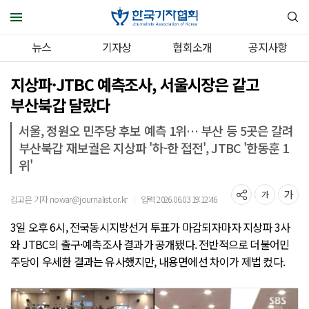
뉴스
기자상
협회소개
공지사항
지상파·JTBC 예측조사, 서울시장은 같고
부산북갑 달랐다
서울, 정원오 민주당 후보 예측 1위… 부산 등 5곳은 갈려
부산북갑 재보궐은 지상파 '하-한 접전', JTBC '한동훈 1
위'
김고은 기자 nowar@journalist.or.kr
입력 2026.06.03 19:12:46
｜
3일 오후 6시, 전국동시지방선거 투표가 마감되자마자 지상파 3사
와 JTBC의 출구·예측조사 결과가 공개됐다. 전반적으로 더불어민
주당이 우세한 결과는 유사했지만, 내용면에선 차이가 제법 컸다.