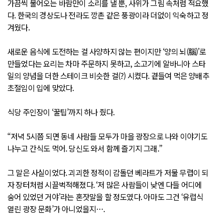
가끔씩 불어오는 바람만이 소리를 낼 뿐, 사위가 그림 속처럼 적요했
다. 한국의 경상도나 전라도 깡촌 같은 풍광이라 더없이 익숙하고 정
겨웠다.
새로운 음식에 도전하는 걸 사양하지 않는 편이지만 ‘양의 뇌(腦)’로
만들었다는 요리는 차마 주문하지 못하고, 소고기에 알바니아 스타
일의 양념을 더한 스테이크 비슷한 걸(?) 시켰다. 곁들여 먹은 양배추
초절임이 입에 맞았다.
식당 주인장이 ‘꿀팁’까지 하나 줬다.
“저녁 5시쯤 되면 동네 사람들 모두가 마을 광장으로 나와 이야기도
나누고 간식도 먹어. 당신도 와서 함께 즐기지 그래.”
그 말은 사실이었다. 괴괴한 정적이 감돌던 베라트가 저물 무렵이 되
자 장터처럼 시끌벅적해졌다. ‘저 많은 사람들이 낮엔 다들 어디에
숨어 있었던 거야’라는 혼잣말을 할 정도였다. 아마도 그건 ‘유럽식
열린 광장 문화’가 아니었을지….