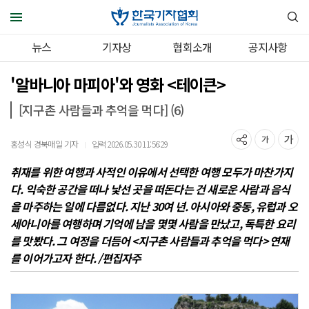
뉴스
기자상
협회소개
공지사항
'알바니아 마피아'와 영화 <테이큰>
[지구촌 사람들과 추억을 먹다] (6)
홍성식 경북매일 기자
입력 2026.05.30 11:56:29
｜
취재를 위한 여행과 사적인 이유에서 선택한 여행 모두가 마찬가지
다. 익숙한 공간을 떠나 낯선 곳을 떠돈다는 건 새로운 사람과 음식
을 마주하는 일에 다름없다. 지난 30여 년. 아시아와 중동, 유럽과 오
세아니아를 여행하며 기억에 남을 몇몇 사람을 만났고, 독특한 요리
를 맛봤다. 그 여정을 더듬어 <지구촌 사람들과 추억을 먹다> 연재
를 이어가고자 한다. /편집자주