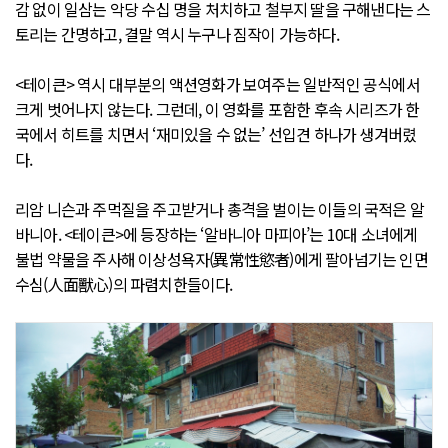
감 없이 일삼는 악당 수십 명을 처치하고 철부지 딸을 구해낸다는 스
토리는 간명하고, 결말 역시 누구나 짐작이 가능하다.
<테이큰> 역시 대부분의 액션영화가 보여주는 일반적인 공식에서
크게 벗어나지 않는다. 그런데, 이 영화를 포함한 후속 시리즈가 한
국에서 히트를 치면서 ‘재미있을 수 없는’ 선입견 하나가 생겨버렸
다.
리암 니슨과 주먹질을 주고받거나 총격을 벌이는 이들의 국적은 알
바니아. <테이큰>에 등장하는 ‘알바니아 마피아’는 10대 소녀에게
불법 약물을 주사해 이상성욕자(異常性慾者)에게 팔아넘기는 인면
수심(人面獸心)의 파렴치한들이다.