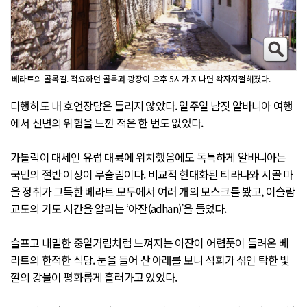
베라트의 골목길. 적요하던 골목과 광장이 오후 5시가 지나면 왁자지껄해졌다.
다행히도 내 호언장담은 틀리지 않았다. 일주일 남짓 알바니아 여행
에서 신변의 위협을 느낀 적은 한 번도 없었다.
가톨릭이 대세인 유럽 대륙에 위치했음에도 독특하게 알바니아는
국민의 절반 이상이 무슬림이다. 비교적 현대화된 티라나와 시골 마
을 정취가 그득한 베라트 모두에서 여러 개의 모스크를 봤고, 이슬람
교도의 기도 시간을 알리는 ‘아잔(adhan)’을 들었다.
슬프고 내밀한 중얼거림처럼 느껴지는 아잔이 어렴풋이 들려온 베
라트의 한적한 식당. 눈을 들어 산 아래를 보니 석회가 섞인 탁한 빛
깔의 강물이 평화롭게 흘러가고 있었다.