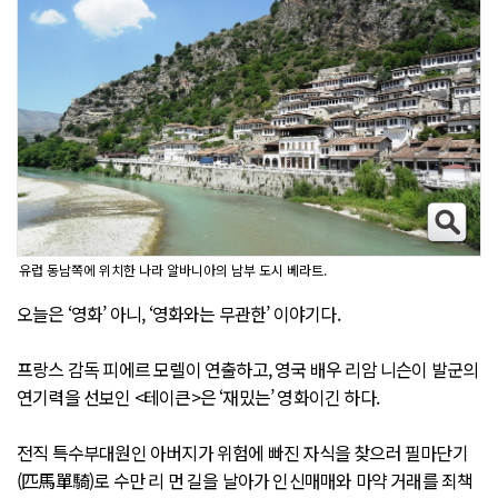
유럽 동남쪽에 위치한 나라 알바니아의 남부 도시 베라트.
오늘은 ‘영화’ 아니, ‘영화와는 무관한’ 이야기다.
프랑스 감독 피에르 모렐이 연출하고, 영국 배우 리암 니슨이 발군의
연기력을 선보인 <테이큰>은 ‘재밌는’ 영화이긴 하다.
전직 특수부대원인 아버지가 위험에 빠진 자식을 찾으러 필마단기
(匹馬單騎)로 수만 리 먼 길을 날아가 인신매매와 마약 거래를 죄책