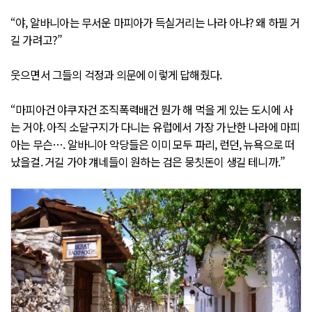
“야, 알바니아는 무서운 마피아가 득실거리는 나라 아냐? 왜 하필 거
길 가려고?”
웃으면서 그들의 걱정과 의문에 이렇게 답해줬다.
“마피아건 야쿠자건 조직폭력배건 뭔가 해 먹을 게 있는 도시에 사
는 거야. 아직 소달구지가 다니는 유럽에서 가장 가난한 나라에 마피
아는 무슨…. 알바니아 악당들은 이미 모두 파리, 런던, 뉴욕으로 떠
났을걸. 거길 가야 걔네들이 원하는 검은 뭉칫돈이 생길 테니까.”