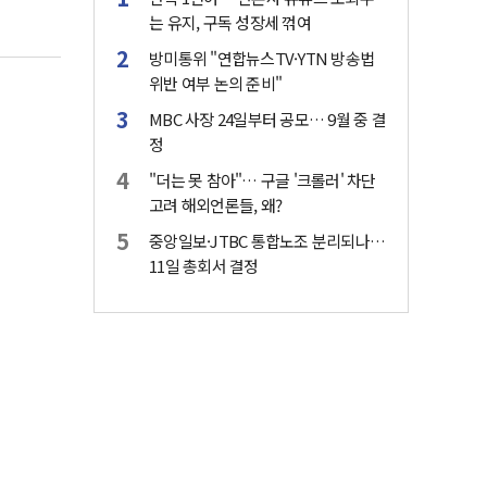
는 유지, 구독 성장세 꺾여
방미통위 "연합뉴스TV·YTN 방송법
위반 여부 논의 준비"
MBC 사장 24일부터 공모… 9월 중 결
정
"더는 못 참아"… 구글 '크롤러' 차단
고려 해외언론들, 왜?
중앙일보·JTBC 통합노조 분리되나…
11일 총회서 결정