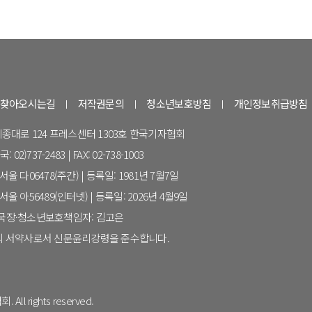
찾아오시는길
저작권문의
청소년보호방침
개인정보취급방침
 세종대로 124 프레스센터 1303호 한국기자협회
 02)737-2483 | FAX: 02-738-1003
울 다06478(주간) | 등록일: 1981년 7월7일
울 아56489(인터넷) | 등록일: 2026년 4월9일
집국장·청소년보호책임자: 김고은
 서약사로서 신문윤리강령을 준수합니다.
All rights reserved.