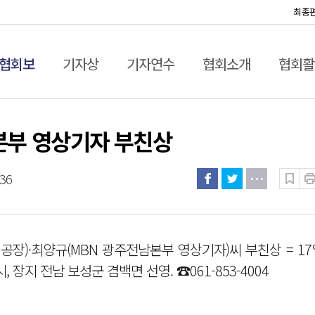
최종
협회보
기자상
기자연수
협회소개
협회활
남본부 영상기자 부친상
:36
장)·최양규(MBN 광주전남본부 영상기자)씨 부친상 = 17
 장지 전남 보성군 겸백면 선영. ☎061-853-4004