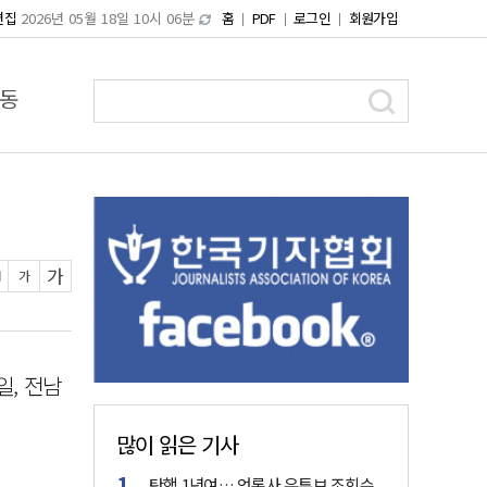
편집
2026년 05월 18일 10시 06분
홈
PDF
로그인
회원가입
동
가
가
일, 전남
많이 읽은 기사
탄핵 1년여… 언론사 유튜브 조회수