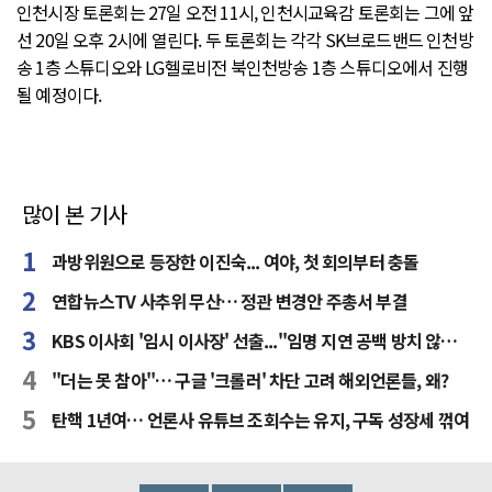
인천시장 토론회는 27일 오전 11시, 인천시교육감 토론회는 그에 앞
선 20일 오후 2시에 열린다. 두 토론회는 각각 SK브로드밴드 인천방
송 1층 스튜디오와 LG헬로비전 북인천방송 1층 스튜디오에서 진행
될 예정이다.
많이 본 기사
과방위원으로 등장한 이진숙... 여야, 첫 회의부터 충돌
연합뉴스TV 사추위 무산… 정관 변경안 주총서 부결
KBS 이사회 '임시 이사장' 선출..."임명 지연 공백 방치 않을 것"
"더는 못 참아"… 구글 '크롤러' 차단 고려 해외언론들, 왜?
탄핵 1년여… 언론사 유튜브 조회수는 유지, 구독 성장세 꺾여