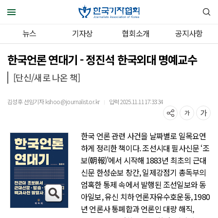
뉴스
기자상
협회소개
공지사항
한국언론 연대기 - 정진석 한국외대 명예교수
[단신/새로 나온 책]
김성후 선임기자 kshoo@journalist.or.kr
입력 2025.11.11 17:33:34
｜
한국 언론 관련 사건을 날짜별로 일목요연
하게 정리한 책이다. 조선시대 필사신문 ‘조
보(朝報)’에서 시작해 1883년 최초의 근대
신문 한성순보 창간, 일제강점기 총독부의
엄혹한 통제 속에서 발행된 조선일보와 동
아일보, 유신 치하 언론자유수호운동, 1980
년 언론사 통폐합과 언론인 대량 해직,