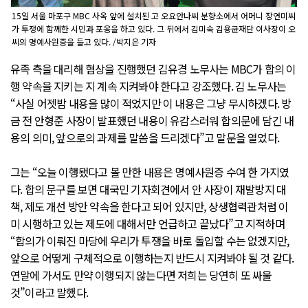
15일 서울 마포구 MBC 사옥 앞에 설치된 고 오요안나씨 분향소에서 어머니 장연미씨
가 투쟁에 함께한 시민과 포옹을 하고 있다. 그 뒤에서 김미숙 김용균재단 이사장이 오
씨의 명예사원증을 들고 있다. /박지은 기자
유족 측을 대리해 협상을 진행했던 김유경 노무사는 MBC가 합의 이
행 약속을 지키는 지 계속 지켜봐야 한다고 강조했다. 김 노무사는
“사실 어젯밤 내용을 많이 적었지만 이 내용은 그냥 무시하겠다. 방
금 전 안형준 사장이 발표했던 내용이 유감스러워 합의문에 담긴 내
용의 의미, 앞으로의 과제를 말씀을 드리겠다”고 말문을 열었다.
그는 “오늘 이행됐다고 볼 만한 내용은 명예사원증 수여 한 가지였
다. 합의 문구를 보면 대국민 기자회견에서 안 사장이 재발방지 대
책, 제도 개선 방안 약속을 한다고 되어 있지만, 상생협력관처럼 이
미 시행하고 있는 제도에 대해서만 언급하고 끝났다”고 지적하며
“합의가 이뤄진 마당에 우리가 투쟁을 바로 돌입할 수는 없겠지만,
앞으로 어떻게 구체적으로 이행하는지 반드시 지켜봐야 될 것 같다.
연말에 가서도 만약 이행되지 않는다면 저희는 당연히 또 싸울
것”이라고 말했다.