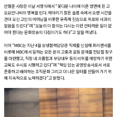
안형준 사장은 이날 서명식에서 “꽃다운 나이에 이른 영면에 든 고
오요안나씨의 명복을 빈다. 헤아리기 힘든 슬픔 속에서 오랜 시간을
견뎌 오신 고인의 어머님을 비롯한 유족께 진심으로 위로와 사과의
말씀을 드린다”며 “오늘의 이 합의는 다시는 이런 안타까운 일이 없
어야 한다는 문화방송의 다짐이기도 하다”고 말을 꺼냈다.
이어 “MBC는 지난 4월 상생협력담당관 직제를 신설해 프리랜서를
비롯해 MBC에서 일하는 모든 분의 고충과 갈등 문제를 전담할 창구
를 마련했고, 직장 내 괴롭힘과 부당대우 등의 비위를 예방하기 위한
교육도 수시로 시행하고 있다”며 “책임 있는 공영방송사로서 서로
존중하고 배려하는 조직문화 그리고 더 나은 일터를 만들어 가기 위
해 지속적으로 노력하겠다”고 밝혔다.