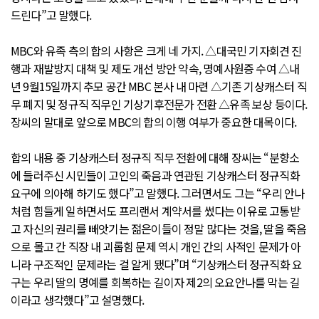
드린다”고 말했다.
MBC와 유족 측의 합의 사항은 크게 네 가지. △대국민 기자회견 진
행과 재발방지 대책 및 제도 개선 방안 약속, 명예사원증 수여 △내
년 9월15일까지 추모 공간 MBC 본사 내 마련 △기존 기상캐스터 직
무 폐지 및 정규직 직무인 기상기후전문가 전환 △유족 보상 등이다.
장씨의 말대로 앞으로 MBC의 합의 이행 여부가 중요한 대목이다.
합의 내용 중 기상캐스터 정규직 직무 전환에 대해 장씨는 “분향소
에 들러주신 시민들이 고인의 죽음과 연관된 기상캐스터 정규직화
요구에 의아해 하기도 했다”고 말했다. 그러면서도 그는 “우리 안나
처럼 힘들게 일하면서도 프리랜서 계약서를 썼다는 이유로 고통받
고 자신의 권리를 빼앗기는 젊은이들이 정말 많다는 것을, 딸을 죽음
으로 몰고 간 직장 내 괴롭힘 문제 역시 개인 간의 사적인 문제가 아
니라 구조적인 문제라는 걸 알게 됐다”며 “기상캐스터 정규직화 요
구는 우리 딸의 명예를 회복하는 길이자 제2의 오요안나를 막는 길
이라고 생각했다”고 설명했다.