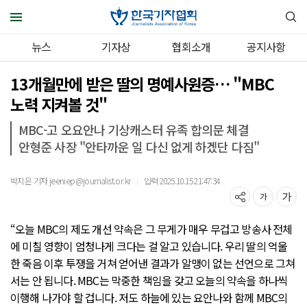
뉴스
기자상
협회소개
공지사항
13개월만에 받은 딸의 명예사원증… "MBC
노력 지켜볼 것"
MBC-고 오요안나 기상캐스터 유족 합의문 체결
안형준 사장 "안타까운 일 다신 없게 하겠단 다짐"
박지은 기자 jeeniep@journalist.or.kr
입력 2025.10.15 21:47:34
｜
“오늘 MBC의 제도 개선 약속은 그 무게가 매우 무겁고 방송사 전체
에 미칠 영향이 엄청나게 크다는 걸 알고 있습니다. 우리 딸의 억울
한 죽음 이후 투쟁을 거쳐 얻어낸 결과가 알맹이 없는 선언으로 그쳐
서는 안 됩니다. MBC는 막중한 책임을 갖고 오늘의 약속을 하나씩
이행해 나가야 할 겁니다. 저도 하늘에 있는 요안나와 함께 MBC의