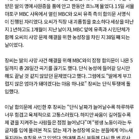
받은 딸의 명예사원증을 품에 안고 한동안 흐느껴 울었다. 15일 서울
마포구 MBC 사옥에서 열린 MBC와 오씨 유족 측의 합의문 서명식
이 진행된 자리였다. 오씨가 직장 내 괴롭힘을 호소하다 세상을 떠난
지 1년하고도 1개월이 지난 날이자, MBC 앞에 유족과 시민단체가
함께 오씨의 사망 문제 해결을 위한 농성장을 차린 지 38일째 되는
날이었다.
장씨는 딸의 사망 사건 해결을 위해 MBC와의 잠정 합의문이 나온 5
일까지 총 28일간 곡기를 끊기도 했다. 단식 농성에 들어갈 당시만
해도 끝날 것 같지 않았던 문제였다고 했다. 그럼에도 “딸에게 부끄
럽지 않은 엄마가 돼야겠다는 마음 하나로” 장씨는 단식 투쟁에 돌
입했다.
이날 합의문에 사인한 후 장씨는 “단식 날짜가 늘어날수록 하루하루
너무 힘겹고 육체적으로 고통스러웠다. 하지만 싸움이 길어질수록
제 곁을 지켜주는 사람들은 점점 늘어났다”며 “평생 노동이라는 두
글자를 입에 올려본 적도 없는 제가 농성장에 오는 분들에게 어느새
동지라는 호칭을 쓰고 있었다. 연대해 주신 분들께 다시 한 번 감사