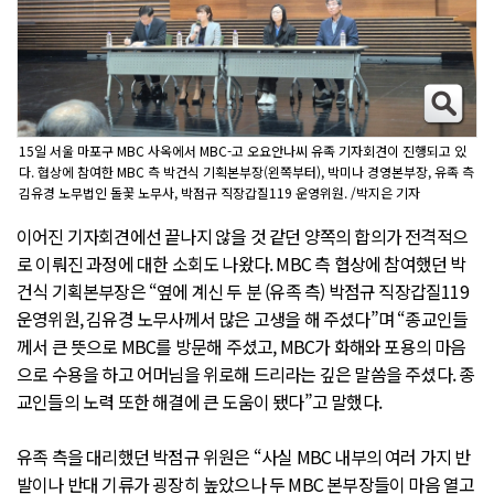
15일 서울 마포구 MBC 사옥에서 MBC-고 오요안나씨 유족 기자회견이 진행되고 있
다. 협상에 참여한 MBC 측 박건식 기획본부장(왼쪽부터), 박미나 경영본부장, 유족 측
김유경 노무법인 돌꽃 노무사, 박점규 직장갑질119 운영위원. /박지은 기자
이어진 기자회견에선 끝나지 않을 것 같던 양쪽의 합의가 전격적으
로 이뤄진 과정에 대한 소회도 나왔다. MBC 측 협상에 참여했던 박
건식 기획본부장은 “옆에 계신 두 분 (유족 측) 박점규 직장갑질119
운영위원, 김유경 노무사께서 많은 고생을 해 주셨다”며 “종교인들
께서 큰 뜻으로 MBC를 방문해 주셨고, MBC가 화해와 포용의 마음
으로 수용을 하고 어머님을 위로해 드리라는 깊은 말씀을 주셨다. 종
교인들의 노력 또한 해결에 큰 도움이 됐다”고 말했다.
유족 측을 대리했던 박점규 위원은 “사실 MBC 내부의 여러 가지 반
발이나 반대 기류가 굉장히 높았으나 두 MBC 본부장들이 마음 열고