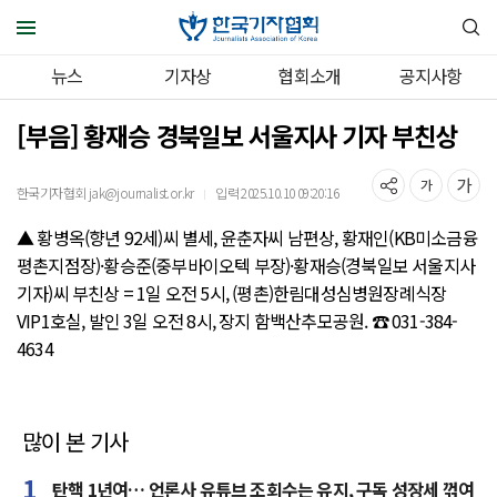
뉴스
기자상
협회소개
공지사항
[부음] 황재승 경북일보 서울지사 기자 부친상
한국기자협회 jak@journalist.or.kr
입력 2025.10.10 09:20:16
｜
▲ 황병옥(향년 92세)씨 별세, 윤춘자씨 남편상, 황재인(KB미소금융
평촌지점장)·황승준(중부바이오텍 부장)·황재승(경북일보 서울지사
기자)씨 부친상 = 1일 오전 5시, (평촌)한림대성심병원장례식장
VIP1호실, 발인 3일 오전 8시, 장지 함백산추모공원. ☎ 031-384-
4634
많이 본 기사
탄핵 1년여… 언론사 유튜브 조회수는 유지, 구독 성장세 꺾여