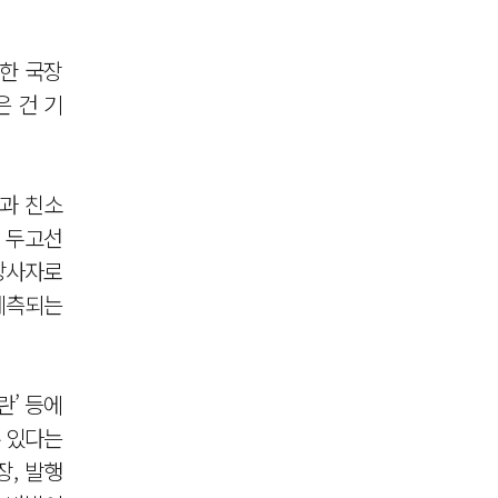
한 국장
은 건 기
장과 친소
를 두고선
 당사자로
예측되는
란’ 등에
수 있다는
장, 발행