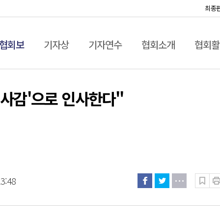
최종
협회보
기자상
기자연수
협회소개
협회활
'사감'으로 인사한다"
23:48