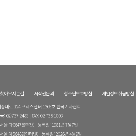
찾아오시는길
저작권문의
청소년보호방침
개인정보취급방침
 세종대로 124 프레스센터 1303호 한국기자협회
 02)737-2483 | FAX: 02-738-1003
울 다06478(주간) | 등록일: 1981년 7월7일
울 아56489(인터넷) | 등록일: 2026년 4월9일