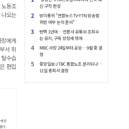
. 노동조
신 구작 편성
 나오는
방미통위 "연합뉴스TV·YTN 방송법
위반 여부 논의 준비"
탄핵 1년여… 언론사 유튜브 조회수
는 유지, 구독 성장세 꺾여
국장에게
MBC 사장 24일부터 공모… 9월 중 결
부서 취
정
의 탈수습
중앙일보·JTBC 통합노조 분리되나…
량은 편집
11일 총회서 결정