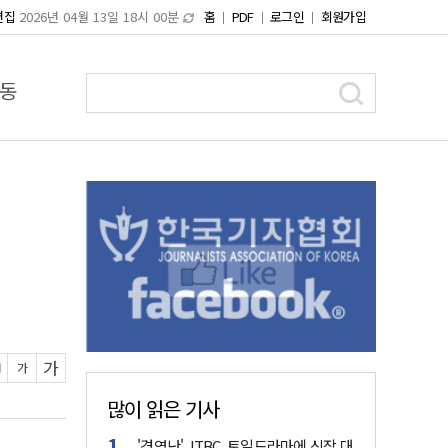
편집
2026년 04월 13일 18시 00분
홈
PDF
로그인
회원가입
동
가
가
많이 읽은 기사
'경영난' JTBC, 토일드라마에 신작 대