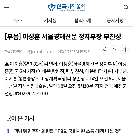
뉴스
기자상
협회소개
공지사항
[부음] 이상훈 서울경제신문 정치부장 부친상
한국기자협회 jak@journalist.or.kr
입력 2025.05.14 15:56:51
｜
▲ 이치홍(향년 81세)씨 별세, 이상훈(서울경제신문 정치부장)·이장
훈(한국 GM 차장)·이해은(학원장)씨 부친상, 이은희(약사)씨 시부상,
이기흥(농협중앙회 비상계획국장)씨 장인상 = 14일 오전 6시, 서울
대병원 장례식장 1호실, 발인 16일 오전 5시30분, 장지 경북 예천군
선영. ☎ 02-2072-2010
많이 본 기사
과방위 민주당 의원들 "TBS, 국회차원 소통·대책 나설 것"