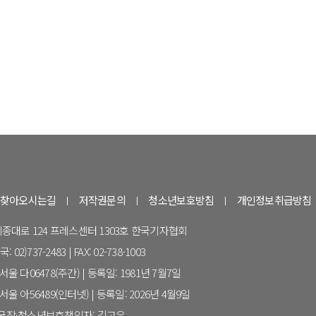
찾아오시는길
저작권문의
청소년보호방침
개인정보취급방침
 세종대로 124 프레스센터 1303호 한국기자협회
 02)737-2483 | FAX: 02-738-1003
울 다06478(주간) | 등록일: 1981년 7월7일
울 아56489(인터넷) | 등록일: 2026년 4월9일
집국장·청소년보호책임자: 김고은