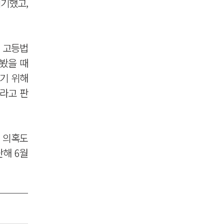
기했고,
월 고등법
펴봤을 때
기 위해
이라고 판
 의혹도
난해 6월