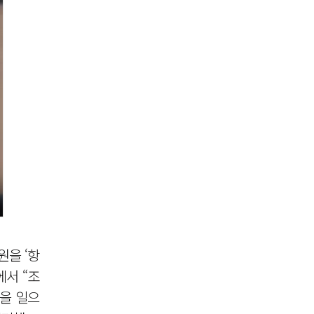
원을 ‘항
에서 “조
을 일으