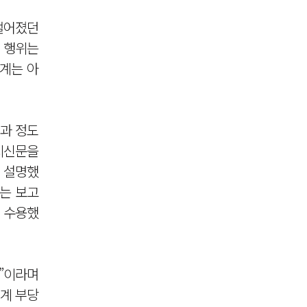
벌어졌던
 행위는
단계는 아
실과 정도
지신문을
 설명했
다는 보고
 수용했
관”이라며
회계 부당