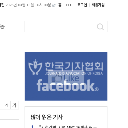
편집
2026년 04월 13일 18시 00분
홈
PDF
로그인
회원가입
동
가
가
많이 읽은 기사
"시청각법, 지역 MBC 16개사 또 누