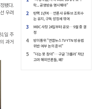
내정됐다.
락... 공영방송 명시해야"
선 우려
탄핵 1년여… 언론사 유튜브 조회수
는 유지, 구독 성장세 꺾여
MBC 사장 24일부터 공모… 9월 중 결
정
31일 주
방미통위 "연합뉴스TV·YTN 방송법
그의 과거
위반 여부 논의 준비"
"더는 못 참아"… 구글 '크롤러' 차단
고려 해외언론들, 왜?