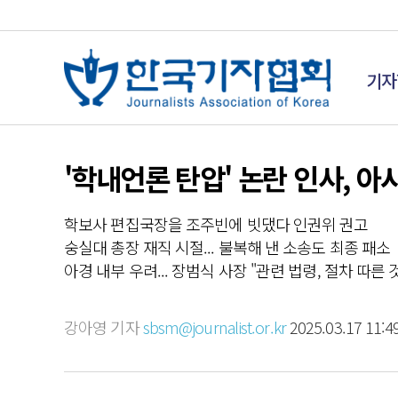
기자
'학내언론 탄압' 논란 인사, 
학보사 편집국장을 조주빈에 빗댔다 인권위 권고
숭실대 총장 재직 시절... 불복해 낸 소송도 최종 패소
아경 내부 우려... 장범식 사장 "관련 법령, 절차 따른 
강아영 기자
sbsm@journalist.or.kr
2025.03.17 11:4