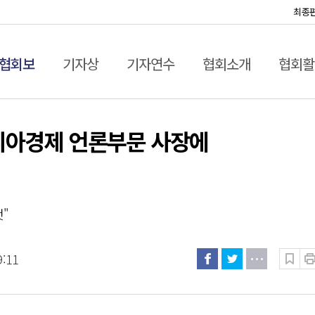
최종
협회보
기자상
기자연수
협회소개
협회활
아시아경제 언론부문 사장에
것"
9:11