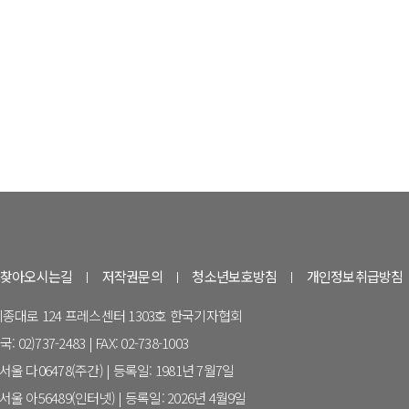
찾아오시는길
저작권문의
청소년보호방침
개인정보취급방침
 세종대로 124 프레스센터 1303호 한국기자협회
 02)737-2483 | FAX: 02-738-1003
울 다06478(주간) | 등록일: 1981년 7월7일
울 아56489(인터넷) | 등록일: 2026년 4월9일