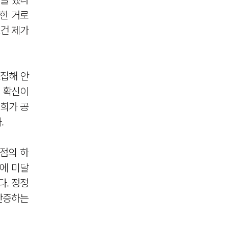
단한 거로
그건 제가
집해 안
한 확신이
저희가 공
.
쟁점의 하
수에 미달
다. 정정
 반증하는