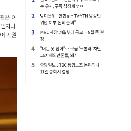
는 유지, 구독 성장세 꺾여
방미통위 "연합뉴스TV·YTN 방송법
관은 이
위반 여부 논의 준비"
책임자다.
MBC 사장 24일부터 공모… 9월 중 결
없어 지원
정
"더는 못 참아"… 구글 '크롤러' 차단
고려 해외언론들, 왜?
중앙일보·JTBC 통합노조 분리되나…
11일 총회서 결정