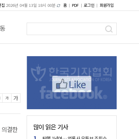
편집
2026년 04월 13일 18시 00분
홈
PDF
로그인
회원가입
동
가
가
많이 읽은 기사
서 의결한
탄핵 1년여… 언론사 유튜브 조회수