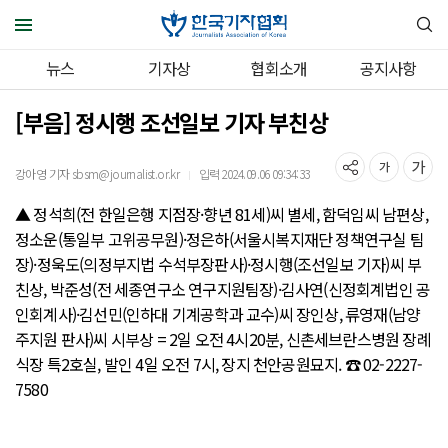
뉴스
기자상
협회소개
공지사항
[부음] 정시행 조선일보 기자 부친상
강아영 기자 sbsm@journalist.or.kr
입력 2024.09.06 09:34:33
｜
▲ 정석희(전 한일은행 지점장·향년 81세)씨 별세, 함덕임씨 남편상,
정소운(통일부 고위공무원)·정은하(서울시복지재단 정책연구실 팀
장)·정욱도(의정부지법 수석부장판사)·정시행(조선일보 기자)씨 부
친상, 박준성(전 세종연구소 연구지원팀장)·김사연(신정회계법인 공
인회계사)·김선민(인하대 기계공학과 교수)씨 장인상, 류영재(남양
주지원 판사)씨 시부상 = 2일 오전 4시20분, 신촌세브란스병원 장례
식장 특2호실, 발인 4일 오전 7시, 장지 천안공원묘지. ☎ 02-2227-
7580