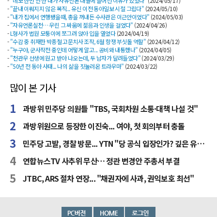
-
"데모 한번 안 한 내가 자유언론 대열에 들어선 이유가 있었다"
(2024/05/17)
-
"끝내 이뤄지지 않은 복직... 유신 이전 동아일보 시절 그립다"
(2024/05/10)
-
"내가 집에서 연행됐을때, 총을 꺼내든 수사관은 이근안이었다"
(2024/05/03)
-
"자유언론실천… 우린 그 싸움에 젊음과 인생을 걸었다"
(2024/04/26)
-
L형사가 법원 모퉁이에 쪼그려 앉아 입을 열었다
(2024/04/19)
-
"수감 중 취재한 박종철 고문치사 조작, 6월 항쟁 부싯돌 역할"
(2024/04/12)
-
"누구야, 군사작전 중인데 어떻게 알고... 공비와 내통했나"
(2024/04/05)
-
"천관우 선생에 원고 받아 나오는데, 두 남자가 달려들었다"
(2024/03/29)
-
"50년 전 동아 사태... 나의 삶을 짓눌러온 트라우마"
(2024/03/22)
많이 본 기사
과방위 민주당 의원들 "TBS, 국회차원 소통·대책 나설 것"
과방위원으로 등장한 이진숙... 여야, 첫 회의부터 충돌
민주당 고발, 경찰 방문... YTN "당 공식 입장인가? 깊은 유감"
연합뉴스TV 사추위 무산… 정관 변경안 주총서 부결
JTBC, ARS 절차 연장... "채권자에 사과, 권익보호 최선"