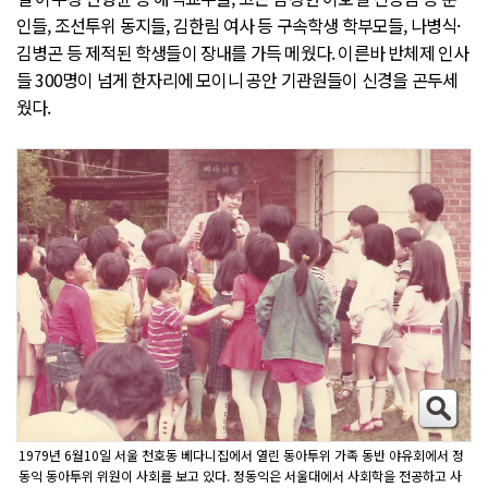
인들, 조선투위 동지들, 김한림 여사 등 구속학생 학부모들, 나병식·
김병곤 등 제적된 학생들이 장내를 가득 메웠다. 이른바 반체제 인사
들 300명이 넘게 한자리에 모이니 공안 기관원들이 신경을 곤두세
웠다.
1979년 6월10일 서울 천호동 베다니집에서 열린 동아투위 가족 동반 야유회에서 정
동익 동아투위 위원이 사회를 보고 있다. 정동익은 서울대에서 사회학을 전공하고 사