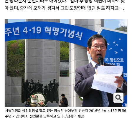
면 광화문서 분신이라도 해야겠다.” 얼마 후 중정 직원이 회사로 찾
아 왔다. 중간에 오해가 생겨서 그런 모양인데 없던 일로 하자고….
사월혁명회 상임의장을 맡고 있는 정동익 동아투위 위원이 2016년 4월 4·19혁명 56
주년 기념식에서 선언문을 낭독하고 있다. /정동익 제공