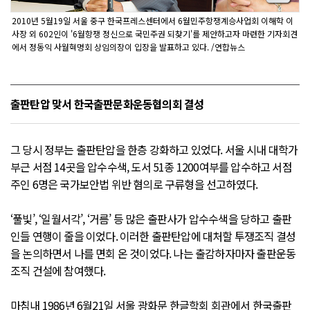
2010년 5월19일 서울 중구 한국프레스센터에서 6월민주항쟁계승사업회 이해학 이
사장 외 602인이 '6월항쟁 정신으로 국민주권 되찾기'를 제안하고자 마련한 기자회견
에서 정동익 사월혁명회 상임의장이 입장을 발표하고 있다. /연합뉴스
출판탄압 맞서 한국출판문화운동협의회 결성
그 당시 정부는 출판탄압을 한층 강화하고 있었다. 서울 시내 대학가
부근 서점 14곳을 압수수색, 도서 51종 1200여부를 압수하고 서점
주인 6명은 국가보안법 위반 혐의로 구류형을 선고하였다.
‘풀빛’, ‘일월서각’, ‘거름’ 등 많은 출판사가 압수수색을 당하고 출판
인들 연행이 줄을 이었다. 이러한 출판탄압에 대처할 투쟁조직 결성
을 논의하면서 나를 면회 온 것이었다. 나는 출감하자마자 출판운동
조직 건설에 참여했다.
마침내 1986년 6월21일 서울 광화문 한글학회 회관에서 한국출판