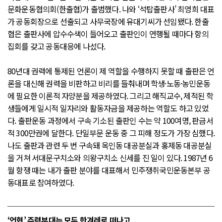
문화운동협의회(한출협)가 출범했다. 나와 ‘석탑출판사’ 최영희 대표
가 공동회장으로 선출되고 사무국장에 유대기씨가 선임됐다. 한출
협은 출판사에 압수수색이 들어오고 출판인이 연행될 때마다 항의
집회를 갖고 공동대응에 나섰다.
80년대 권력에 통제된 언론이 제 역할을 수행하지 못할 때 출판은 언
론을 대신해 권력을 비판하고 비리를 들춰내며 학생·노동·농민운동
에 필요한 이론적 자양분을 제공하였다. 그리고 해직교수, 제적된 학
생들에게 일시적 일자리와 활동자금을 제공하는 역할도 하고 있었
다. 출판운동 과정에서 구속 기소된 출판인 수는 약 100여명, 판금서
적 300만권에 달한다. 단일부문 운동 중 그 피해 정도가 가장 심했다.
나도 출판과 관련 두 번 구속돼 옥인동 대공분실과 홍제동 대공분실
을 거쳐 서대문구치소와 의왕구치소 신세를 진 일이 있다. 1987년 6
월 항쟁 때는 내가 출판 분야를 대표해서 민주쟁취국민운동본부 공
동대표로 참여하였다.
‘언협’ 주력부대는 모두 한겨레로 떠나고