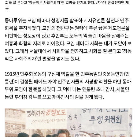
회를 잘 본다고 ‘정동익은 사회주의자’란 별명을 얻기도 했다. /자유언론실천재단 제
공
동아투위는 모임 때마다 성명서를 발표하고 자유언론 실천과 민주
회복을 주창하였다. 모임의 전반부는 권력에 무릎 꿇은 제도언론을
비판하는 성토장이 됐고 후반부는 모두의 억눌린 마음을 달래주는
여흥과 화합의 자리로 이어졌다. 모임 때마다 사회는 내가 도맡아 보
았다. 그래서 서울대에서 사회학을 전공하고 사회를 잘 본다고 ‘정동
익은 사회주의자’란 별명을 얻기도 했다.
1985년 민주화운동의 구심체 역할을 한 민주통일민중운동연합(민
통련)이 결성될 때에도 재야 민주인사들의 사랑방 역할을 하던 동아
투위 모임이 한몫을 하였다. 그 덕에 나는 민통련 초대 감사, 서울민
통련 부의장 감투를 쓰고 재야인사의 길을 걷게 됐다.