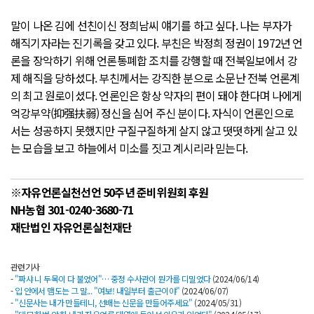
말이 나온 김에 선친이신 정희남씨 얘기를 하고 싶다. 나는 부자가
해직기자라는 진기록을 갖고 있다. 부친은 박정희 정권이 1972년 언
론을 장악하기 위해 언론통폐합 조치를 강행할 때 전북일보에서 강
제 해직을 당하셨다. 부친께서는 강직한 분으로 소문난 전북 언론계
의 최고 원로이셨다. 언론인은 항상 약자의 편이 돼야 한다며 나에게
억강부약(抑强扶弱) 정신을 심어 주신 분이다. 자식이 언론인으로
서는 성공하지 못했지만 구질구질하게 살지 않고 떳떳하게 살고 있
는 모습을 보고 하늘에서 미소를 짓고 계시리라 믿는다.
※자유언론실천선언 50주년 준비위원회 후원
NH농협 301-0240-3680-71
재단법인 자유언론실천재단
관련기사
-
"짜샤 니 두목이 다 불었어"… 중정 수사관이 뭔가를 디밀었다
(2024/06/14)
-
입 안에서 맴도는 그 말... "여보! 내일부터 출근이야"
(2024/06/07)
-
"신문사는 내가 만들테니, 선배는 신문을 만들어주세요"
(2024/05/31)