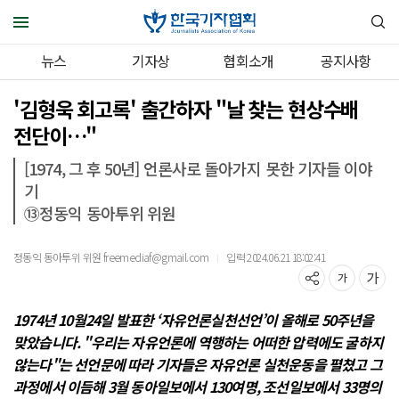
뉴스
기자상
협회소개
공지사항
'김형욱 회고록' 출간하자 "날 찾는 현상수배
전단이…"
[1974, 그 후 50년] 언론사로 돌아가지 못한 기자들 이야
기
⑬정동익 동아투위 위원
정동익 동아투위 위원 freemediaf@gmail.com
입력 2024.06.21 18:02:41
｜
1974년 10월24일 발표한 ‘자유언론실천선언’이 올해로 50주년을
맞았습니다. "우리는 자유언론에 역행하는 어떠한 압력에도 굴하지
않는다"는 선언문에 따라 기자들은 자유언론 실천운동을 펼쳤고 그
과정에서 이듬해 3월 동아일보에서 130여명, 조선일보에서 33명의