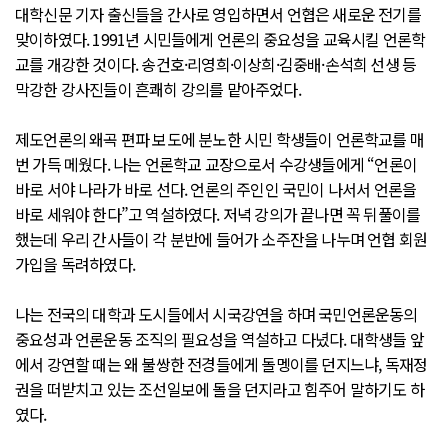
대학신문 기자 출신들을 간사로 영입하면서 언협은 새로운 전기를
맞이하였다. 1991년 시민들에게 언론의 중요성을 교육시킬 언론학
교를 개강한 것이다. 송건호·리영희·이상희·김중배·손석희 선생 등
막강한 강사진들이 흔쾌히 강의를 맡아주었다.
제도언론의 왜곡 편파 보도에 분노한 시민 학생들이 언론학교를 매
번 가득 메웠다. 나는 언론학교 교장으로서 수강생들에게 “언론이
바로 서야 나라가 바로 선다. 언론의 주인인 국민이 나서서 언론을
바로 세워야 한다”고 역설하였다. 저녁 강의가 끝나면 꼭 뒤풀이를
했는데 우리 간사들이 각 분반에 들어가 소주잔을 나누며 언협 회원
가입을 독려하였다.
나는 전국의 대학과 도시들에서 시국강연을 하며 국민언론운동의
중요성과 언론운동 조직의 필요성을 역설하고 다녔다. 대학생들 앞
에서 강연할 때는 왜 불쌍한 전경들에게 돌멩이를 던지느냐, 독재정
권을 떠받치고 있는 조선일보에 돌을 던지라고 힘주어 말하기도 하
였다.