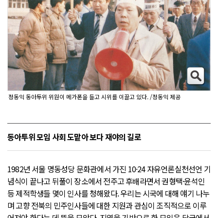
정동익 동아투위 위원이 메가폰을 들고 시위를 이끌고 있다. /정동익 제공
동아투위 모임 사회 도맡아 보다 재야의 길로
1982년 서울 명동성당 문화관에서 가진 10·24 자유언론실천선언 기
념식이 끝나고 뒤풀이 장소에서 전주고 후배라면서 권형택·윤석인
등 제적학생들 몇이 인사를 청해왔다. 우리는 시국에 대해 얘기 나누
며 고향 전북의 민주인사들에 대한 지원과 관심이 조직적으로 이루
어져야 한다는 데 뜻을 모았다. 지역을 기반으로 한 모임은 당국에서