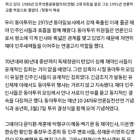
하고 있다. 1988년 민주언론운동협의회(언협) 2대 회장을 맡은 그는 1991년 언론학
교를 처음으로 열었다. /정동익 제공
우리 동아투위는 1975년 동아일보사에서 강제 축출된 이래 줄곧 재
야 민주인사들과 호흡을 함께 해왔다. 동아투위 위원들은 언론인으
로서 평소에 각계 인사와 폭넓은 관계를 맺고 있었기 때문에 자연히
재야 민주세력들을 이어주는 연결고리 역할을 했다.
70년대와 80년대 중반까지 독재정권의 탄압이 심해 재야인사들의
공개적인 집회는 거의 없을 때였다. 그런 암흑의 시절 동아투위 모임
이 유일한 민주인사들의 공개적인 집회였다. 긴급조치가 발동된 유
신체제 아래서도 동아투위 행사는 거르지 않고 지속됐다. 재야 민주
인사들은 동아투위 모임에서 만나 서로의 안부를 묻고 동지적인 결
속을 다짐하곤 했다. 동아투위는 매년 10·24자유언론실천선언 기념
식과 송년회, 3월17일 투위 결성식을 함께 모여 기념하였다.
그때마다 문익환·계훈제·박형규·이해동·백기완 등 재야인사, 이돈명·
한승헌·황인철·홍성우·조준희 등 민주 변호사들, 성래운·리영희·김병
걸·이우정·변형윤 등 해직교수들, 고은·남정현·이호철·신경림 등 문