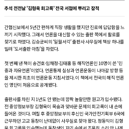
추석 전전날 '김형욱 회고록' 전국 서점에 뿌리고 잠적
간협신보에서 5년간 편하게 직장 생활을 했지만 진로에 답답함을 느
끼기 시작했다. 그래서 언론을 대신할 수 있는 출판 쪽에서 활로를
찾기로 하였다. 김승균씨의 ‘일월서각’ 출판사 사무실에 책상 하나를
빌려 ‘도서출판 아침’을 차렸다.
첫 번째 낸 책이 송건호·임채정·김태홍 등 해직언론인 10명이 쓴 ‘민
중과 자유언론’이었다. 언론통제 실상과 언론운동이 나아갈 방향 등
을 제시한 최초의 언론운동 지침서였다. 이 책에서 전국의 해직 언론
인 명단이 처음으로 공개됐다.
출판사를 차린 지 1년도 안 됐는데 깜짝 놀랄만한 원고가 입수됐다.
전 중앙정보부장 김형욱이 목숨과 맞바꾼 문제의 회고록이 내 손에
들어온 것이다. 며칠 후 중앙정보부의 후신인 국가안전기획부 6국에
근무하던 고교 동창이 난데없이 사무실로 찾아 왔다. 정동익이 김형
욱 회고록을 입수했는데 동창생인 자기 손에서 조용히 소리 안 나게