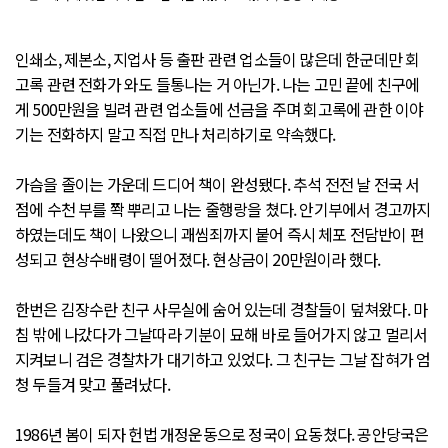
인쇄소, 제본소, 지업사 등 출판 관련 업소들이 많은데 한군데만 회
고록 관련 전화가 와도 들통나는 거 아닌가. 나는 고민 끝에 친구에
게 500만원을 빌려 관련 업소들에 선금을 주며 회고록에 관한 이야
기는 전화하지 말고 직접 만나 처리하기로 약속했다.
가슴을 졸이는 가운데 드디어 책이 완성됐다. 추석 전전 날 전국 서
점에 수천 부를 쫙 뿌리고 나는 줄행랑을 쳤다. 안기부에서 경고까지
하였는데도 책이 나왔으니 괘씸죄까지 붙어 즉시 체포 전담반이 편
성되고 현상수배령이 떨어졌다. 현상금이 20만원이라 했다.
한번은 김장수란 친구 사무실에 숨어 있는데 경찰들이 덮쳐왔다. 마
침 밖에 나갔다가 그날따라 기분이 묘해 바로 들어가지 않고 멀리서
지켜보니 검은 경찰차가 대기하고 있었다. 그 친구는 그날 잡혀가 엄
청 두들겨 맞고 풀려났다.
1986년 봄이 되자 헌법 개정운동으로 정국이 요동쳤다. 공안당국은