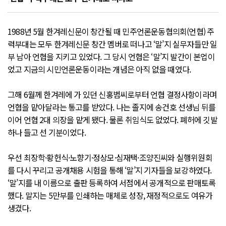
1988년 5월 한겨레신문이 창간될 때 민주언론운동협의회(언협) 주
력부대는 모두 한겨레신문 창간 멤버로 떠나고 ‘말’지 실무자들만 일
부 남아 언협을 지키고 있었다. 그 당시 언협은 ‘말’지 발간이 본업이
었고 지금의 시민언론운동이라는 개념은 아직 없을 때였다.
그해 6월께 한겨레에 가 있던 신홍범씨로부터 언협 결정사항이라며
언협을 맡아달라는 통고를 받았다. 나는 졸지에 송건호 선생님 뒤를
이어 언협 2대 의장을 맡게 됐다. 물론 취임식도 없었다. 폐허에 깃발
하나 들고 선 기분이었다.
우선 최장학·황헌식·노향기·정상모·심재택·조양진씨와 실행위원회
를 다시 꾸리고 공개채용 시험을 통해 ‘말’지 기자들을 보강하였다.
‘말’지를 내 이름으로 출판 등록하여 서점에서 공개적으로 판매토록
했다. 말지는 5만부를 인쇄하는 매체로 성장, 재정적으로도 여유가
생겼다.