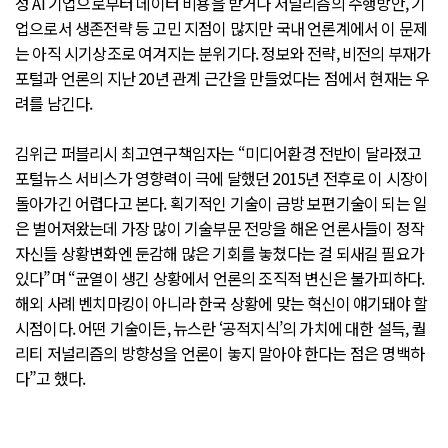
성 AI 기업으로부터 데이터 비용을 받거나 저널리즘의 수행방안, 기
업으로서 생존전략 등 고민 지점이 많지만 국내 언론계에서 이 문제
는 아직 시기상조로 여겨지는 분위기다. 정보와 전략, 비전의 부재가
포털과 언론의 지난 20년 관계 근간을 만들었다는 점에서 현재는 우
려를 남긴다.
김위근 퍼블리시 최고연구책임자는 “미디어환경 전반이 달라졌고
포털뉴스 서비스가 영향력이 극에 달했던 2015년 전후로 이 시장이
돌아가긴 어렵다고 본다. 획기적인 기술이 금방 보편기술이 되는 일
은 벌어져왔는데 가장 많이 기술부문 전망을 해온 언론사들이 정작
자신들 상황변화엔 둔감해 많은 기회를 놓쳤다는 걸 되새길 필요가
있다”며 “균열이 생긴 상황에서 언론의 조직적 변신은 불가피하다.
해외 사례 벤치마킹이 아니라 한국 상황에 맞는 혁신이 얘기돼야 할
시점이다. 어떤 기술이든, 뉴스란 ‘공적지식’의 가치에 대한 설득, 퀄
리티 저널리즘의 방향성을 언론이 놓지 말아야 한다는 점은 명백하
다”고 했다.