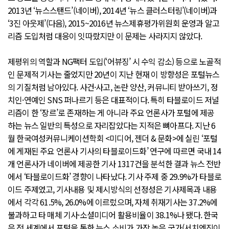
2013년 ‘뉴스스탠드’(네이버), 2014년 ‘뉴스 클러스터링’(네이버)과
‘3진 아웃제’(다음), 2015~2016년 뉴스제휴평가위원회 운영과 알고
리즘 도입처럼 대응이 잇따랐지만 이 문제는 사라지지 않았다.
제평위의 역할과 NG팩터 도입(‘어뷰징’ 시 수익 감소) 등으로 노골적
인 문제적 기사는 줄었지만 20년이 지난 현재 이 방향성은 포털뉴스
의 기질처럼 남아있다. 사건·사고, 논란 양산, 커뮤니티 받아쓰기, 정
치인·연예인 SNS 퍼나르기 등은 대표적이다. 특히 타블로이드 저널
리즘이 한 ‘장르’로 존재하는 게 아니라 주요 언론사가 포털에 제공
하는 뉴스 일반의 특성으로 자리잡았다는 지적은 뼈아프다. 지난 6
월 한국여성커뮤니케이션학회 <미디어, 젠더 & 문화>에 실린 ‘포털
에 게재된 주요 언론사 기사의 타블로이드화’ 연구에 따르면 국내 14
개 언론사가 네이버에 제공한 기사 1317건을 분석한 결과 뉴스 전반
에서 ‘타블로이드화’ 경향이 나타났다. 기사 주제 중 29.9%가 타블로
이드 주제였고, 기사내용 및 제시방식의 선정성은 기사제목과 내용
에서 각각 61.5%, 26.0%에 이르렀으며, 자체 취재기사는 37.2%에
불과하고 타 매체 기사·소셜미디어 활용비율이 38.1%나 됐다. 한국
은 전 세계에서 포털을 통한 뉴스 소비가 가장 높은 국가(서치엔진이