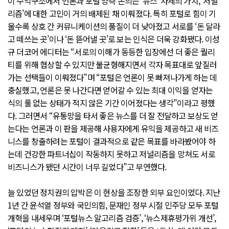
이 수익구조에서 언론과 포털 양측 논의는 ‘뉴스’ 자체의 가치, ‘저널
리즘’에 대한 고민이 거의 배제된 채 이뤄졌다. 특히 포털로 힘이 기
울수록 상호 간 커뮤니케이션의 품질이 더 낮아졌고 서로를 ‘돈 달라
고 떼쓰는 곳’이나 ‘돈 뜯어낼 곳’로 보는 인식은 더욱 강화됐다. 이성
규 더코어 에디터는 “서로의 이해가 동등한 입장에선 더 좋은 퀄리
티를 위해 협상할 수 있지만 불균형해지면서 각자 목표대로 앞질러
가는 선택들이 이뤄졌다”며 “포털은 언론이 못 빠져나가게 하는 데
충실했고, 언론은 못 나간다면 얻어갈 수 있는 최대 이익을 얻자는
식의 룰 없는 상태가 적지 않은 기간 이어졌다는 생각”이라고 평했
다. 그러면서 “유통망을 타서 좋은 뉴스를 더 잘 전달하고 보상도 얻
는다는 언론과 이 판을 제공해 사용자에게 유익을 제공하고 새 비즈
니스를 창출하려는 포털이 결과적으로 같은 목표를 바라봤어야 하
는데 건강한 파트너십이 작동하지 못하고 저널리즘을 망쳐도 서로
비즈니스가 됐던 시간이 너무 길었다”고 부연했다.
늘 있었던 정치권의 압박은 이 현상을 조장한 외부 요인이었다. 지난
1년 간 윤석열 정부와 국민의힘, 문재인 정부 시절 민주당 모두 포털
개혁을 내세우며 ‘포털뉴스 알고리즘 검증’, ‘뉴스제휴평가위 개선’,