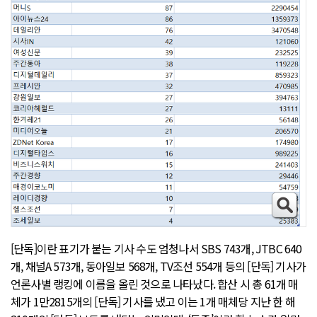
[단독]이란 표기가 붙는 기사 수도 엄청나서 SBS 743개, JTBC 640
개, 채널A 573개, 동아일보 568개, TV조선 554개 등의 [단독] 기사가
언론사별 랭킹에 이름을 올린 것으로 나타났다. 합산 시 총 61개 매
체가 1만2815개의 [단독] 기사를 냈고 이는 1개 매체당 지난 한 해