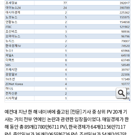
예컨대 지난 한 해 네이버에 출고된 [전문] 기사 중 상위 PV 20개 기
사는 거의 전부 연예인 논란과 관련한 입장들이었다. 매일경제가 한
해 동안 총 89개(1780만6711 PV), 한국경제가 64개(1156만7117
PV), 중앙일보가 36개(1065만6726 PV), 조선일보가 54개(1057만