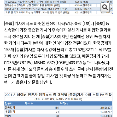
[종합] 기사에서도 비슷한 현상이 나타났다. 통상 [1보]나 [속보] 등
신속함이 가장 중요한 기사의 후속이자 앞선 기사를 취합한 결과물
로서 성격을 지니는 게 [종합]기사이지만 현실에선 상위 PV를 차지
한 거의 대다수가 논란에 대한 연예인 입장 전달이었다. 한국경제가
155개 [종합]기사를 자사 랭킹에 올리고 총 2152만8271 누적 PV를
거둬 숫자와 PV 양 모두에서 압도적으로 많았고, 매일경제가 74개
(1235만6787 PV), MBN이 68개(1036만403 PV) 등으로 나타났다.
다른 취재 없이 오직 클릭과 흥미를 위해 쓰인 글에 단지 [종합]과 [전
문]이란 표기를 붙여 정말 ‘기사’인 것 마냥 유통하고 PV를 가져가는
행태가 옳은지 의문을 남긴다.