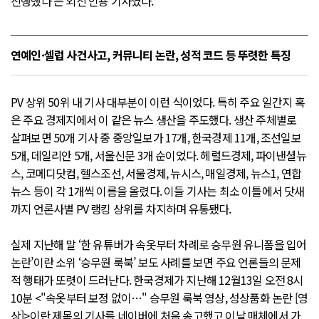
진행했다’는 외신 인용 기사였다.
연예인·셀럽 사건사고, 커뮤니티 논란, 성적 코드 등 뚜렷한 특징
PV 상위 50위 내 기사 대부분이 이런 식이었다. 특히 주요 일간지 혹
은 주요 경제지에서 이 같은 뉴스 생산을 주도했다. 생산 주체별로
살펴보면 50개 기사 중 중앙일보가 17개, 한국경제 11개, 조선일보
5개, 데일리안 5개, 서울신문 3개 순이었다. 헤럴드경제, 파이낸셜뉴
스, 코메디닷컴, 헬스조선, 서울경제, 뉴시스, 매일경제, 뉴스1, 연합
뉴스 등이 각 1개씩 이름을 올렸다. 이들 기사는 최소 이틀에서 닷새
까지 언론사별 PV 랭킹 상위를 차지하며 유통됐다.
실제 지난해 말 ‘한 유튜버가 속옷부터 차례로 승무원 유니폼을 입어
논란’이란 소위 ‘승무원 룩북’ 보도 사례를 보면 주요 언론들의 문제
적 행태가 또렷이 드러난다. 한국경제가 지난해 12월13일 오전 8시
10분 <"속옷부터 보정 없이…" 승무원 룩북 영상, 성상품화 논란 [영
상]>이란 제목의 기사를 네이버에 처음 송고했고 이날 매체에서 가