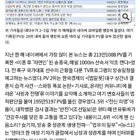
위 기사들은 대다수가 2~5일 가량 각 매체들의 네이버 모바일판 랭킹에 들었다. 여기
기록된 PV는 20위 내에 들어 랭킹에 오른 여러 날 기사들의 PV를 모두 합산한 결과
다.
지난 한 해 네이버에서 가장 많이 본 뉴스는 총 213만1088 PV를 기
록한 <이혼 후 '자연인' 된 송종국, 해발 1000m 산속서 약초 캔다>였
다. 전 축구 국가대표 선수의 근황을 다룬 TV프로그램의 방송일정을
예고하는 뉴스였다. PV 2위는 한국경제의 <[법알못] 대구 상간녀 결
혼식 습격 사건…스와핑 폭로 논란> 기사로, 온라인 커뮤니티에 올
라온 ‘사랑과 전쟁’류 이야기를 요약해 소개하고 여기 변호사들의 법
적판단을 붙여 195만5197 PV를 올린 경우였다. 5위 <‘전신 피멍’ 아
옳이, 대학병원 검사 결과는 ‘반전’>(조선일보)은 뷰티·패션 유튜버가
‘건강주사를 맞은 후 고통을 겪고 있다’는 내용이고, 6위 <이게 웬 신
음소리? 女기자, 방송 중 성관계 생생 전파…"업무의 일부">(뉴스1)
는 ‘덴마크 한 여성 기자가 클럽에서 남성과 성관계를 하며 인터뷰를