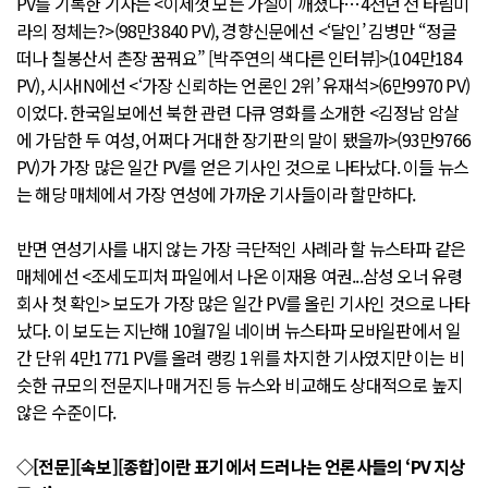
PV를 기록한 기사는 <이제껏 모든 가설이 깨졌다…4천년 전 타림미
라의 정체는?>(98만3840 PV), 경향신문에선 <‘달인’ 김병만 “정글
떠나 칠봉산서 촌장 꿈꿔요” [박주연의 색다른 인터뷰]>(104만184
PV), 시사IN에선 <‘가장 신뢰하는 언론인 2위’ 유재석>(6만9970 PV)
이었다. 한국일보에선 북한 관련 다큐 영화를 소개한 <김정남 암살
에 가담한 두 여성, 어쩌다 거대한 장기판의 말이 됐을까>(93만9766
PV)가 가장 많은 일간 PV를 얻은 기사인 것으로 나타났다. 이들 뉴스
는 해당 매체에서 가장 연성에 가까운 기사들이라 할만하다.
반면 연성기사를 내지 않는 가장 극단적인 사례라 할 뉴스타파 같은
매체에선 <조세도피처 파일에서 나온 이재용 여권...삼성 오너 유령
회사 첫 확인> 보도가 가장 많은 일간 PV를 올린 기사인 것으로 나타
났다. 이 보도는 지난해 10월7일 네이버 뉴스타파 모바일판에서 일
간 단위 4만1771 PV를 올려 랭킹 1위를 차지한 기사였지만 이는 비
슷한 규모의 전문지나 매거진 등 뉴스와 비교해도 상대적으로 높지
않은 수준이다.
◇[전문][속보][종합]이란 표기에서 드러나는 언론사들의 ‘PV 지상