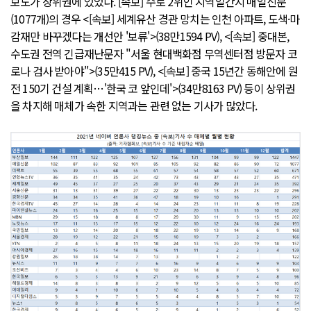
보도가 상위권에 있었다. [속보] 수로 2위인 지역일간지 매일신문
(1077개)의 경우 <[속보] 세계유산 경관 망치는 인천 아파트, 도색·마
감재만 바꾸겠다는 개선안 '보류'>(38만1594 PV), <[속보] 중대본,
수도권 전역 긴급재난문자 "서울 현대백화점 무역센터점 방문자 코
로나 검사 받아야">(35만415 PV), <[속보] 중국 15년간 동해안에 원
전 150기 건설 계획…'한국 코 앞인데'>(34만8163 PV) 등이 상위권
을 차지해 매체가 속한 지역과는 관련 없는 기사가 많았다.