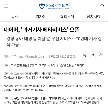
뉴스
기자상
협회소개
공지사항
네이버, '과거기사 베타서비스' 오픈
경향 동아 매경 등 이달 말 우선 서비스…70년대 기사 검
색 가능
김창남 기자 kimcn@journalist.or.kr
입력 2009.04.10 11:07:00
｜
네이버가 이르면 오는 30일부터 ‘과거기사 베타서비스’를 선보일 예정이다.
이번 서비스는 NHN과 과거기사 디지타이징(전산화) 본계약을 맺은 4개 언론사 중 경향신문,
동아일보, 매일경제 등 3개 곳만 우선 적용된다.
한겨레의 경우 자체적으로 데이터베이스 작업을 하면서 네이버 서비스와 기술적인 문제로
인해 다소 늦어지는 것으로 알려졌다.
네이버는 우선적으로 3개 언론사의 본지 기사에 대해서만 과거기사 서비스를 제공하며, 서비
스 대상 기간은 이용자들이 가장 관심을 많이 갖는 1970~1979년 기사가 우선 제공된다.