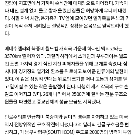
진앙이 지표면에서 가까워 순식간에 대재앙으로 이어졌다. 가뜩이
나 내진 설계 없이 돌로 쌓아 올렸던 집들은 허망하게 무너져 내렸
다. 하필 저녁 시간, 옹기종기 TV 앞에 모여있던 일가족들은 방과 거
실이 폭삭 주저 내려앉는 절망적인 상황을 온몸으로 맞닥뜨려야 했
다.
베네수엘라와 북중미 월드컵 개최국 가운데 하나인 멕시코와는
3570km 떨어져 있다. 과달라하라에서 스페인과 우루과이는 월드
컵 조별 마지막 경기 직전 지진 피해자들을 위해 고개를 숙였다. 잠
시나마 경기장의 열기와 환호를 뒤로하고 보여준 인류애의 발현이
었다. 이 같은 상징적 연대는 위로의 크기를 떠나 고통과 상처를 딛
고 일어설 수 있는 작은 출발점이 된다. 다행히 세계 각국의 구호 손
길도 이어지고 있다. 26개 나라에서 2500명에 달하는 전문 구조요
원들을 파견했고 종교단체의 성금 모금도 시작됐다.
먼로주의를 언급하며 북중미와 남미의 맹주를 자처하고 있는 미국
역시 전방위적인 구호 작전에 나섰다. 3억 달러의 긴급 구호금을 편
성하고, 미 남부사령부(SOUTHCOM) 주도로 2000명의 병력이 투입