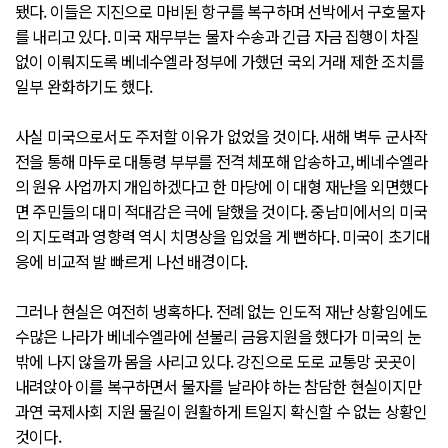
됐다. 이들은 지진으로 마비된 항구를 복구하며 선박에서 구호물자
를 내리고 있다. 미국 재무부는 물자 수송과 긴급 자금 집행이 차질
없이 이뤄지도록 베네수엘라 정부에 가했던 국외 거래 제한 조치를
일부 완화하기도 했다.
사실 미국으로서도 주저할 이유가 없었을 것이다. 새해 벽두 군사작
전을 통해 마두로 대통령 부부를 전격 체포해 압송하고, 베네수엘라
의 원유 사업까지 개입하겠다고 한 마당에 이 대형 재난을 외면했다
면 주민들의 대미 적대감은 극에 달했을 것이다. 중남미에서의 미국
의 지도력과 영향력 역시 치명상을 입었을 게 뻔하다. 미국이 초기대
응에 비교적 발 빠르게 나선 배경이다.
그러나 현실은 여전히 냉혹하다. 전례 없는 인도적 재난 상황임에도
수많은 나라가 베네수엘라에 섣불리 금융지원을 했다가 미국의 눈
밖에 나지 않을까 몸을 사리고 있다. 강진으로 도로 교통망 곳곳이
내려앉아 이를 복구하면서 물자를 날라야 하는 참담한 현실이지만
과연 국제사회 지원 물길이 원활하게 트일지 확신할 수 없는 상황인
것이다.