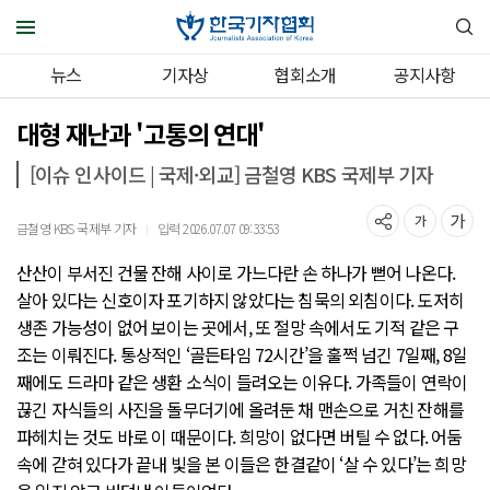
뉴스
기자상
협회소개
공지사항
대형 재난과 '고통의 연대'
[이슈 인사이드 | 국제·외교] 금철영 KBS 국제부 기자
금철영 KBS 국제부 기자
입력 2026.07.07 09:33:53
｜
산산이 부서진 건물 잔해 사이로 가느다란 손 하나가 뻗어 나온다.
살아 있다는 신호이자 포기하지 않았다는 침묵의 외침이다. 도저히
생존 가능성이 없어 보이는 곳에서, 또 절망 속에서도 기적 같은 구
조는 이뤄진다. 통상적인 ‘골든타임 72시간’을 훌쩍 넘긴 7일째, 8일
째에도 드라마 같은 생환 소식이 들려오는 이유다. 가족들이 연락이
끊긴 자식들의 사진을 돌무더기에 올려둔 채 맨손으로 거친 잔해를
파헤치는 것도 바로 이 때문이다. 희망이 없다면 버틸 수 없다. 어둠
속에 갇혀 있다가 끝내 빛을 본 이들은 한결같이 ‘살 수 있다’는 희망