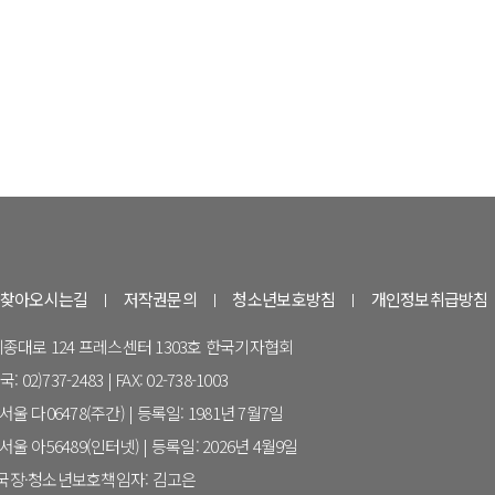
찾아오시는길
저작권문의
청소년보호방침
개인정보취급방침
 세종대로 124 프레스센터 1303호 한국기자협회
 02)737-2483 | FAX: 02-738-1003
울 다06478(주간) | 등록일: 1981년 7월7일
울 아56489(인터넷) | 등록일: 2026년 4월9일
집국장·청소년보호책임자: 김고은