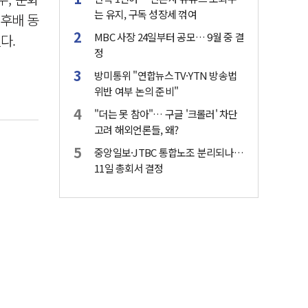
는 유지, 구독 성장세 꺾여
선후배 동
MBC 사장 24일부터 공모… 9월 중 결
다.
정
방미통위 "연합뉴스TV·YTN 방송법
위반 여부 논의 준비"
"더는 못 참아"… 구글 '크롤러' 차단
고려 해외언론들, 왜?
중앙일보·JTBC 통합노조 분리되나…
11일 총회서 결정