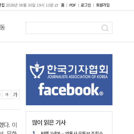
편집
2026년 06월 30일 19시 13분
홈
PDF
로그인
회원가입
동
가
가
많이 읽은 기사
다. 이
부, 문화
탄핵 1년여… 언론사 유튜브 조회수