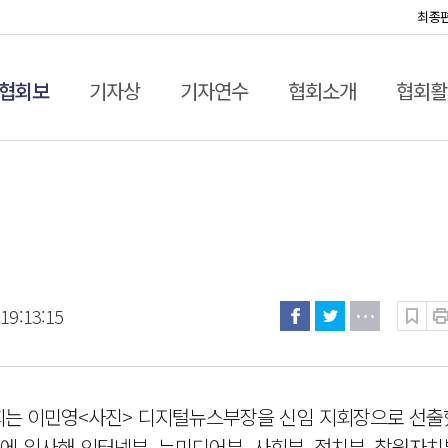
최종
협회보
기자상
기자연수
협회소개
협회활
19:13:15
는 이민영<사진> 디지털뉴스부장을 신임 지회장으로 선출했
에 입사해 인터넷부, 뉴미디어부, 사회부, 정치부, 창원자치