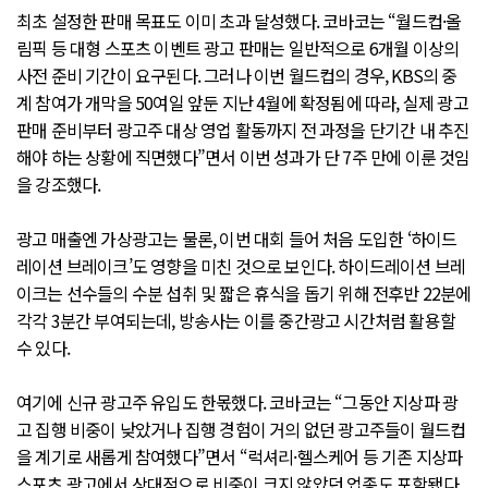
최초 설정한 판매 목표도 이미 초과 달성했다. 코바코는 “월드컵·올
림픽 등 대형 스포츠 이벤트 광고 판매는 일반적으로 6개월 이상의
사전 준비 기간이 요구된다. 그러나 이번 월드컵의 경우, KBS의 중
계 참여가 개막을 50여일 앞둔 지난 4월에 확정됨에 따라, 실제 광고
판매 준비부터 광고주 대상 영업 활동까지 전 과정을 단기간 내 추진
해야 하는 상황에 직면했다”면서 이번 성과가 단 7주 만에 이룬 것임
을 강조했다.
광고 매출엔 가상광고는 물론, 이번 대회 들어 처음 도입한 ‘하이드
레이션 브레이크’도 영향을 미친 것으로 보인다. 하이드레이션 브레
이크는 선수들의 수분 섭취 및 짧은 휴식을 돕기 위해 전후반 22분에
각각 3분간 부여되는데, 방송사는 이를 중간광고 시간처럼 활용할
수 있다.
여기에 신규 광고주 유입도 한몫했다. 코바코는 “그동안 지상파 광
고 집행 비중이 낮았거나 집행 경험이 거의 없던 광고주들이 월드컵
을 계기로 새롭게 참여했다”면서 “럭셔리·헬스케어 등 기존 지상파
스포츠 광고에서 상대적으로 비중이 크지 않았던 업종도 포함됐다.