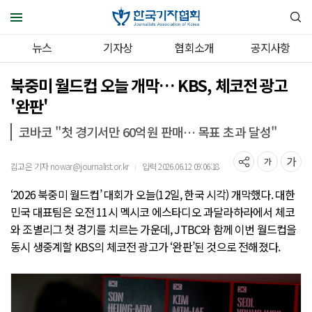
뉴스
기자상
협회소개
공지사항
북중미 월드컵 오늘 개막… KBS, 체코전 광고
'완판'
코바코 "첫 경기서만 60억원 판매… 목표 초과 달성"
김고은 기자 nowar@journalist.or.kr
입력 2026.06.12 09:06:18
｜
‘2026 북중미 월드컵’ 대회가 오늘(12일, 한국 시각) 개막했다. 대한
민국 대표팀은 오전 11시 멕시코 에스타디오 과달라하라에서 체코
와 조별리그 첫 경기를 치르는 가운데, JTBC와 함께 이번 월드컵을
동시 생중계할 KBS의 체코전 광고가 ‘완판’된 것으로 전해졌다.