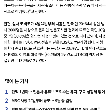
자동차·금융·식음료·전자·생활소비재 등 전통적 주력 업종 역시 적극
적으로 참여했다”고 전했다.
한편, 앞서 코바코가 4월24일부터 나흘간 전국 만 20~64세 성인 남
녀 2000명을 대상으로 온라인 설문조사한 결과에 따르면 국민 10명
중 7명(68.6%)은 월드컵 시청 의향이 있는 것으로 나타났으며, 시청
의향 매체는 TV(64.7%), 선호 채널은 KBS(62.7%)가 꼽혔다. 시청
의향자 중 JTBC를 선호한다는 응답자는 30.0%였다. 해설자 선호도
는 KBS의 이영표 해설위원(30.4%)이 1위였고, JTBC의 박지성 해
설위원은 13.8%로 2위였다.
많이 본 기사
탄핵 1년여… 언론사 유튜브 조회수는 유지, 구독 성장세 꺾여
MBC 사장 24일부터 공모… 9월 중 결정
방미통위 "연합뉴스TV·YTN 방송법 위반 여부 논의 준비"