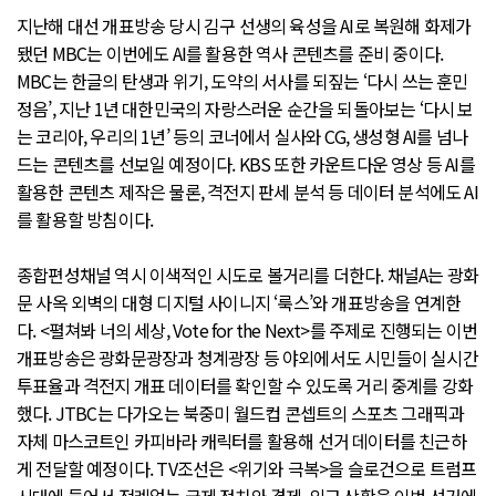
지난해 대선 개표방송 당시 김구 선생의 육성을 AI로 복원해 화제가
됐던 MBC는 이번에도 AI를 활용한 역사 콘텐츠를 준비 중이다.
MBC는 한글의 탄생과 위기, 도약의 서사를 되짚는 ‘다시 쓰는 훈민
정음’, 지난 1년 대한민국의 자랑스러운 순간을 되돌아보는 ‘다시 보
는 코리아, 우리의 1년’ 등의 코너에서 실사와 CG, 생성형 AI를 넘나
드는 콘텐츠를 선보일 예정이다. KBS 또한 카운트다운 영상 등 AI를
활용한 콘텐츠 제작은 물론, 격전지 판세 분석 등 데이터 분석에도 AI
를 활용할 방침이다.
종합편성채널 역시 이색적인 시도로 볼거리를 더한다. 채널A는 광화
문 사옥 외벽의 대형 디지털 사이니지 ‘룩스’와 개표방송을 연계한
다. <펼쳐봐 너의 세상, Vote for the Next>를 주제로 진행되는 이번
개표방송은 광화문광장과 청계광장 등 야외에서도 시민들이 실시간
투표율과 격전지 개표 데이터를 확인할 수 있도록 거리 중계를 강화
했다. JTBC는 다가오는 북중미 월드컵 콘셉트의 스포츠 그래픽과
자체 마스코트인 카피바라 캐릭터를 활용해 선거 데이터를 친근하
게 전달할 예정이다. TV조선은 <위기와 극복>을 슬로건으로 트럼프