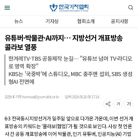
뉴스
기자상
협회소개
공지사항
유튜버·박물관·AI까지… 지방선거 개표방송
콜라보 열풍
한겨레TV·TBS 공동제작 눈길… "유튜브 넘어 TV·라디오
로 영역 확장"
KBS는 '국중박'에 스튜디오, MBC 충주맨 섭외, SBS 생성
형AI 전면에
김한내 기자 hannae@journalist.or.kr
입력 2026.05.28 09:17:14
｜
6·3 전국동시지방선거가 일주일 앞으로 다가온 가운데, 이번 선거 개
표방송의 키워드는 ‘콜라보(협업)’가 될 것으로 보인다. 사상 첫 언론
사 간 공동 개표방송에 이어 박물관, 인기 유튜버, 인공지능(AI) 기업