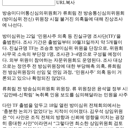
URL복사
방송미디어통신심의위원회가 류희림 전 방송통신심의위원회
(방미심위 전신) 위원장 시절 불거진 의혹들에 대해 진상조사
에 나선다.
방미심위는 22일 ‘민원사주 의혹 등 진실규명 조사단(TF)’을
출범한다. 조사 기간은 출범일부터 10월31일까지 약 5개월이
다. 진실규명 TF는 조승호 방미심위 위원을 단장으로, 위원회
사무국 소속의 부단장 1명, 조사관 3~4명으로 구성될 예정이
다. 외부 위원이 참여하는 자문위원회도 운영된다. 조사 대상
으로는 정연주 전 방심위원장에 대한 부당해촉 의혹, 류희림
전 방심위원장의 선임 및 연임 과정, ‘민원사주’ 의혹 등이 거
론되고 있으나 확정되진 않았다.
류희림 전 방송심의위원회 위원장. 류 위원장은 윤석열 정부 시
‘김만배-신학림’ 녹취록 인용 보도를 심의해달라는 민원을 사주
다만 TF 출범을 앞두고 18일 열린 방미심위 전체회의에서는
‘충분한 논의가 없었다’는 지적이 이어졌다. 김우석 상임위원
은 “이 사안은 조직 전체의 방향과 신뢰에 영향을 미치는 굉장
히 중대한 사안”이라면서 “그렇다면 최소한 상임위원회 검토