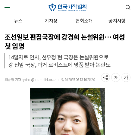
뉴스
기자상
협회소개
공지사항
조선일보 편집국장에 강경희 논설위원… 여성
첫 임명
14일자로 인사, 선우정 현 국장은 논설위원으로
강 신임 국장, 과거 로비스트에 명품 받아 논란도
최승영 기자 sychoi@journalist.or.kr
입력 2025.06.13 16:28:20
｜