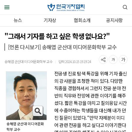
뉴스
기자상
협회소개
공지사항
"그래서 기자를 하고 싶은 학생 없나요?"
[언론 다시보기] 송해엽 군산대 미디어문화학부 교수
송해엽 군산대 미디어문화학부 교수
입력 2024.10.15 19:19:24
｜
전공생 진로 탐색 특강을 위해 기자 출신
의 강사분을 초청한 적이 있다. 다양한
직종을 경험하셔서 그런지 전공 분야 전
반의 직무와 전망에 관한 이야기를 해주
셨다. 짧은 특강을 마치고 질의응답 시간
에 수줍어하는 학생들을 대신해 내가 던
진 질문이 있었다. “만약 자제분이 미디
송해엽 군산대 미디어문화
어 관련 전공을 하고 싶다고 이야기한다
학부 교수