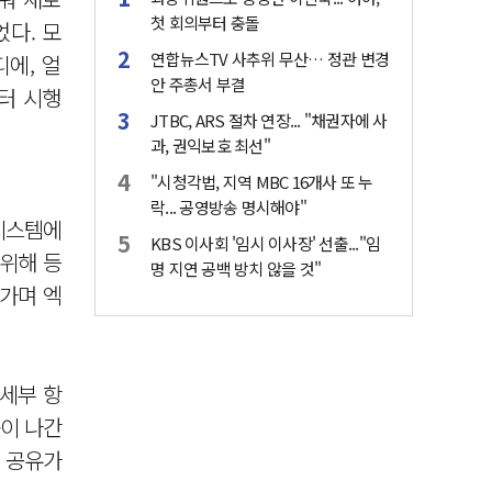
첫 회의부터 충돌
었다. 모
연합뉴스TV 사추위 무산… 정관 변경
에, 얼
안 주총서 부결
터 시행
JTBC, ARS 절차 연장... "채권자에 사
과, 권익보호 최선"
"시청각법, 지역 MBC 16개사 또 누
락... 공영방송 명시해야"
 시스템에
KBS 이사회 '임시 이사장' 선출..."임
위해 등
명 지연 공백 방치 않을 것"
가며 엑
 세부 항
송이 나간
. 공유가