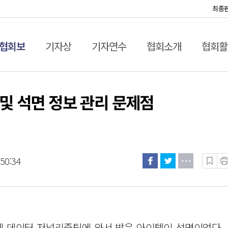
최종
협회보
기자상
기자연수
협회소개
협회활
 및 석면 정보 관리 문제점
자
:50:34
게 데이터 저널리즘팀에 와서 받은 아이템이 석면이었다. 