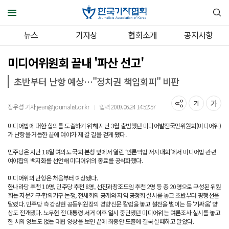
뉴스
기자상
협회소개
공지사항
미디어위원회 끝내 '파산 선고'
초반부터 난항 예상…"정치권 책임회피" 비판
장우성 기자 jean@journalist.or.kr
입력 2009.06.24 14:52:57
｜
미디어법에 대한 합의를 도출하기 위해 지난 3월 출범했던 미디어발전국민위원회(미디어위)
가 난항을 거듭한 끝에 여야가 제 갈 길을 걷게 됐다.
민주당은 지난 18일 여의도 국회 본청 앞에서 열린 ‘언론악법 저지대회’에서 미디어법 관련
여야합의 백지화를 선언해 미디어위의 종료를 공식화했다.
미디어위의 난항은 처음부터 예상됐다.
한나라당 추천 10명, 민주당 추천 8명, 선진과창조모임 추천 2명 등 총 20명으로 구성된 위원
회는 자문기구·합의기구 논쟁, 전체회의 공개와 지역 공청회 실시를 놓고 초반부터 평행선을
달렸다. 민주당 측 강상현 공동위원장의 경향신문 칼럼을 놓고 설전을 벌이는 등 ‘기싸움’ 양
상도 전개됐다. 노무현 전 대통령 서거 이후 일시 중단됐던 미디어위는 여론조사 실시를 놓고
한 치의 양보도 없는 대립 양상을 보인 끝에 최종안 도출에 결국 실패하고 말았다.