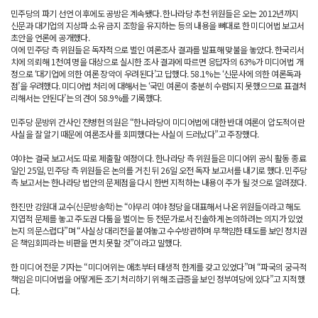
민주당의 파기 선언 이후에도 공방은 계속됐다. 한나라당 추천 위원들은 오는 2012년까지
신문과 대기업의 지상파 소유 금지 조항을 유지하는 등의 내용을 뼈대로 한 미디어법 보고서
초안을 언론에 공개했다.
이에 민주당 측 위원들은 독자적으로 벌인 여론조사 결과를 발표해 맞불을 놓았다. 한국리서
치에 의뢰해 1천여 명을 대상으로 실시한 조사 결과에 따르면 응답자의 63%가 미디어법 개
정으로 ‘대기업에 의한 여론 장악이 우려된다’고 답했다. 58.1%는 ‘신문사에 의한 여론독과
점’을 우려했다. 미디어법 처리에 대해서는 ‘국민 여론이 충분히 수렴되지 못했으므로 표결처
리해서는 안된다’는 의견이 58.9%를 기록했다.
민주당 문방위 간사인 전병헌 의원은 “한나라당이 미디어법에 대한 반대 여론이 압도적이란
사실을 잘 알기 때문에 여론조사를 회피했다는 사실이 드러났다”고 주장했다.
여야는 결국 보고서도 따로 제출할 예정이다. 한나라당 측 위원들은 미디어위 공식 활동 종료
일인 25일, 민주당 측 위원들은 논의를 거친 뒤 26일 오전 독자 보고서를 내기로 했다. 민주당
측 보고서는 한나라당 법안의 문제점을 다시 한번 지적하는 내용이 주가 될 것으로 알려졌다.
한진만 강원대 교수(신문방송학)는 “아무리 여야 정당을 대표해서 나온 위원들이라고 해도
지엽적 문제를 놓고 주도권 다툼을 벌이는 등 전문가로서 진솔하게 논의하려는 의지가 있었
는지 의문스럽다”며 “사실상 대리전을 붙여놓고 수수방관하며 무책임한 태도를 보인 정치권
은 책임회피라는 비판을 면치 못할 것”이라고 말했다.
한 미디어 전문 기자는 “미디어위는 애초부터 태생적 한계를 갖고 있었다”며 “파국의 궁극적
책임은 미디어법을 어떻게든 조기 처리하기 위해 조급증을 보인 정부여당에 있다”고 지적했
다.