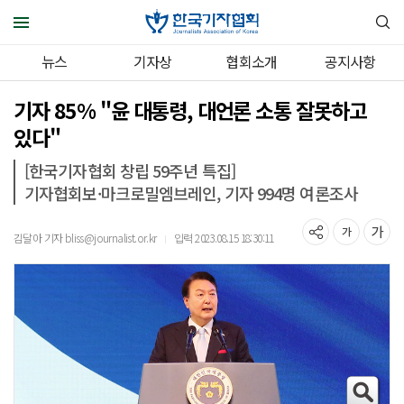
뉴스
기자상
협회소개
공지사항
기자 85% "윤 대통령, 대언론 소통 잘못하고
있다"
[한국기자협회 창립 59주년 특집]
기자협회보·마크로밀엠브레인, 기자 994명 여론조사
김달아 기자 bliss@journalist.or.kr
입력 2023.08.15 18:30:11
｜