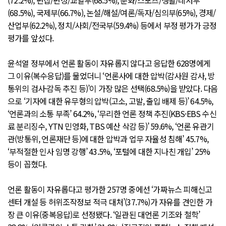
(72.2%), 편집/편성/교열부(68.5%), 문화/스포츠/생활/레저부
(68.5%), 국제부(66.7%), 논설/해설/여론/독자/심의부(65%), 경제/
산업부(62.2%), 정치/사회/전국부(59.4%) 등에서 부정 평가가 긍정
평가를 앞섰다.
윤석열 정부에서 언론 활동이 자유롭지 않다고 응답한 628명에게
그 이유(복수응답)를 물었더니 ‘언론사에 대한 압박(감사원 감사, 방
통위의 검사·감독 추진 등)’이 가장 많은 선택(68.5%)을 받았다. 다음
으로 ‘기자에 대한 유무형의 압박(고소, 고발, 출입 배제 등)’ 64.5%,
‘언론과의 소통 부족’ 64.2%, ‘무리한 언론 정책 추진(KBS·EBS 수신
료 분리징수, YTN 민영화, TBS 예산 삭감 등)’ 59.6%, ‘언론 유관기
관(방통위, 언론재단 등)에 대한 압박과 업무 자율성 침해’ 45.7%,
‘부적절한 인사 임명 강행’ 43.5%, ‘포털에 대한 지나친 개입’ 25%
등이 꼽혔다.
언론 활동이 자유롭다고 평가한 257명 중에선 ‘가짜뉴스 피해신고
센터 개설 등 허위조작정보 적극 대처’(37.7%)가 자유를 견인한 가
장 큰 이유(중복응답)로 선정됐다. ‘일관된 대언론 기조와 철학’