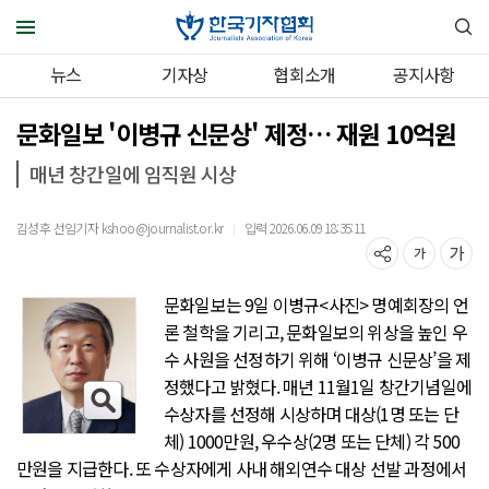
뉴스
기자상
협회소개
공지사항
문화일보 '이병규 신문상' 제정… 재원 10억원
매년 창간일에 임직원 시상
김성후 선임기자 kshoo@journalist.or.kr
입력 2026.06.09 18:35:11
｜
문화일보는 9일 이병규<사진> 명예회장의 언
론 철학을 기리고, 문화일보의 위상을 높인 우
수 사원을 선정하기 위해 ‘이병규 신문상’을 제
정했다고 밝혔다. 매년 11월1일 창간기념일에
수상자를 선정해 시상하며 대상(1명 또는 단
체) 1000만원, 우수상(2명 또는 단체) 각 500
만원을 지급한다. 또 수상자에게 사내 해외연수 대상 선발 과정에서