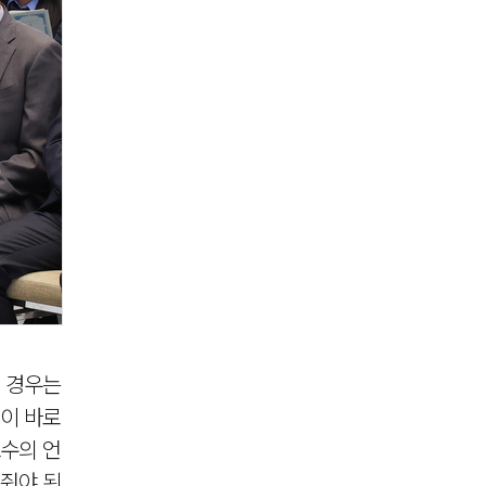
인 경우는
이 바로
소수의 언
줘야 된