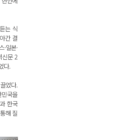
등 현안에
듣는 식
아간 결
스·일본·
역신문 2
었다.
끌었다.
대한민국을
상과 한국
통해 질