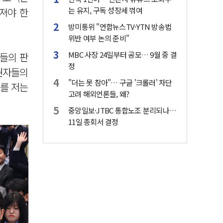
져야 한
는 유지, 구독 성장세 꺾여
방미통위 "연합뉴스TV·YTN 방송법
위반 여부 논의 준비"
MBC 사장 24일부터 공모… 9월 중 결
들의 판
정
권자들의
"더는 못 참아"… 구글 '크롤러' 차단
위를 저는
고려 해외언론들, 왜?
중앙일보·JTBC 통합노조 분리되나…
11일 총회서 결정