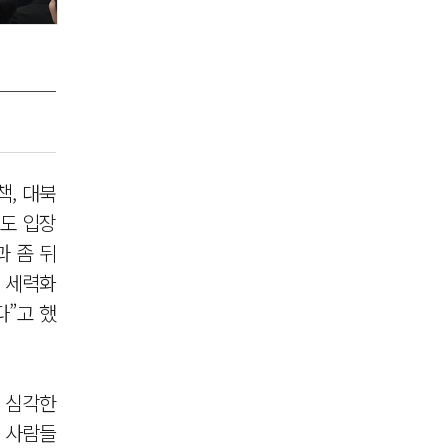
책, 대북
에도 입장
과 좀 뒤
가 세력화
”고 했
우 심각한
은 사람들