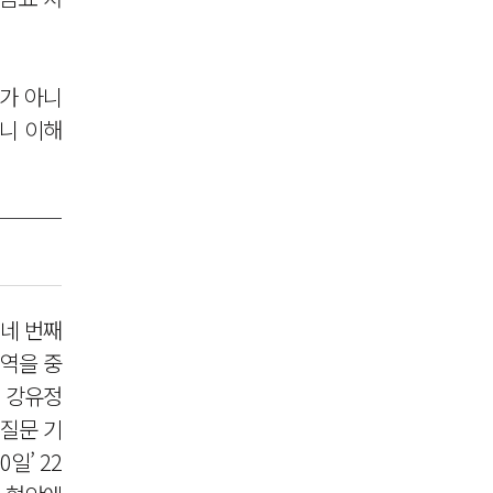
가 아니
러니 이해
 네 번째
영역을 중
. 강유정
 질문 기
일’ 22