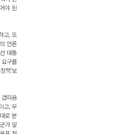
어야 된
하고, 또
의 언론
에선 대통
 요구를
론정책’보
냐 겹따옴
이고, 무
대로 분
누군가 말
따옴표 쳐