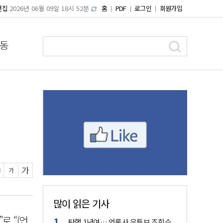
편집
2026년 06월 09일 18시 52분
홈
PDF
로그인
회원가입
동
가
가
많이 읽은 기사
로 “(언
탄핵 1년여… 언론사 유튜브 조회수