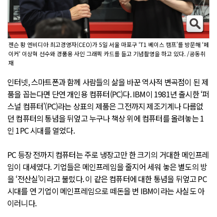
젠슨 황 엔비디아 최고경영자(CEO)가 5일 서울 마포구 ‘T1 베이스 캠프’를 방문해 ‘페
이커‘ 이상혁 선수와 경품용 사인 그래픽 카드를 들고 기념촬영을 하고 있다. /공동취
재
인터넷, 스마트폰과 함께 사람들의 삶을 바꾼 역사적 변곡점이 된 제
품을 꼽는다면 단연 개인용 컴퓨터(PC)다. IBM이 1981년 출시한 ‘퍼
스널 컴퓨터’(PC)라는 상표의 제품은 그전까지 제조기계나 다름없
던 컴퓨터의 통념을 뒤엎고 누구나 책상 위에 컴퓨터를 올려놓는 1
인 1PC 시대를 열었다.
PC 등장 전까지 컴퓨터는 주로 냉장고만 한 크기의 거대한 메인프레
임이 대세였다. 기업들은 메인프레임을 줄지어 세워 놓은 별도의 방
을 ‘전산실’이라고 불렀다. 이 같은 컴퓨터에 대한 통념을 뒤엎고 PC
시대를 연 기업이 메인프레임으로 떼돈을 번 IBM이라는 사실도 아
이러니다.