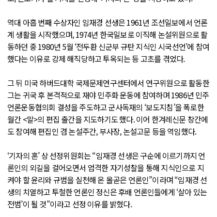
역대 아홉 번째 수상자인 임재경 선생은 1961년 조선일보에서 언론
계 생활을 시작했으며, 1974년 한국일보로 이직해 논설위원으로 활
동하던 중 1980년 5월 ‘전두환 신군부 규탄 지식인 시국선언’에 참여
했다는 이유로 강제 해직당하고 투옥되는 등 고초를 겪었다.
그 뒤 미국 하버드대학 국제문제연구센터에서 연구위원으로 활동한
그는 귀국 후 본격적으로 재야 민주화 운동에 참여하며 1986년 민주
언론운동협의회 결성을 주도하고 군사독재의 ‘보도지침’을 폭로한
월간 <말>의 편집 출간을 지도하기도 했다. 이어 한겨레신문 창간에
도 참여해 편집인 겸 논설주간, 부사장, 논설고문 등을 역임했다.
‘기자의 혼’ 상 선정위원회는 “임재경 선생은 구순에 이르기까지 언
론인의 외길을 걸어오면서 엄격한 자기성찰을 통해 지식인으로 지
켜야 할 윤리와 규범을 실천해 온 올곧은 언론인”이라며 “임재경 선
생의 치열하고 투철한 언론인 정신은 후배 언론인들에게 ‘살아 있는
전범’이 될 것”이라고 선정 이유를 밝혔다.