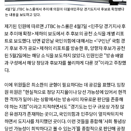
4월7일 JTBC 뉴스룸에서 추미애 의원이 더불어민주당 경기도지사 후보로 확정됐다
는 내용을 보도하고 있다.
제기된 민원에 따르면 JTBC 뉴스룸은 4월7일 <민주당 경기지사 후
보 추미애 확정> 제하의 보도에서 추 후보의 공천 소식을 개별 리포
트로 보도했다. 반면 같은날 국민의힘에 대해서는 <‘구인난’ 국힘 경
기 후보 추가 공모> 제하의 리포트를 방송한 후, 양향자 후보가 공천
된 5월2일에는 해당 소식을 보도하지 않았다. 민원인은 “방송 배열
과 구성에서 해당 정당과 후보자를 불리하게 다룬 것”이라고 주장했
다.
이에 위원들은 최소한의 균형이 필요하다는 데 공감을 표했다. 임장
원 위원은 “현실적으로 정당 지지율이나 당선 가능성에 있어서 현격
한 격차가 일어나는 상황에서는 방송사의 자유로운 판단을 존중해
야 하는 지점”이라고 지적하면서도 “경기도는 인구 규모상 가장 많
은 유권자가 존재하는 곳이고, 국민의힘과 민주당이 엎치락뒤치락
하면서 도지사를 차지했던 곳이다. 이런 것들을 종합해 ‘사회 통념상
당선 가능성이 희박하다고 볼 수 있는가’를 종합적으로 판단해 공정