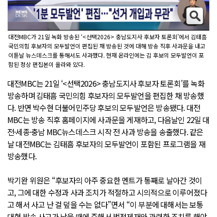
대전MBC가 21일 녹화 방송된 ‘<선택2026> 충남도지사 후보자 토론회’에서 김태흠
국민의힘 후보자의 모두발언이 편집된 채 방송된 것에 대해 방송 직후 사과문을 내고
이튿날 뉴스데스크를 통해서도 사과했다. 현재 온라인에는 김 후보의 모두발언이 포
함된 정상 편집본이 올라와 있다.
대전MBC는 21일 ‘<선택2026> 충남도지사 후보자 토론회’를 녹화
방송하며 김태흠 국민의힘 후보자의 모두발언을 편집한 채 방송했
다. 반면 박수현 더불어민주당 후보의 모두발언은 방송됐다. 대전
MBC는 방송 직후 홈페이지에 사과문을 게재하고, 다음날인 22일 대
전·세종·충남 MBC뉴스데스크 시작 전 사과 방송을 송출했다. 같은
날 대전MBC는 김태흠 후보자의 모두발언이 포함된 프로그램을 재
방송했다.
박기완 위원은 “후보자의 아주 중요한 멘트가 통째로 날아간 것이
고, 그에 대한 수정과 사과 조치가 적절하고 시의적으로 이루어졌다
고 해서 사고 난 걸 덮을 수는 없다”면서 “이 부분에 대해서는 보통
대형 방송 사고가 났을 때에 준해서 법정제재와 관련한 조치를 해야