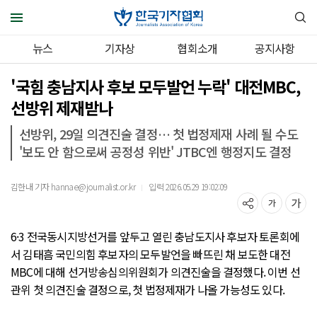
뉴스
기자상
협회소개
공지사항
'국힘 충남지사 후보 모두발언 누락' 대전MBC,
선방위 제재받나
선방위, 29일 의견진술 결정… 첫 법정제재 사례 될 수도
'보도 안 함으로써 공정성 위반' JTBC엔 행정지도 결정
김한내 기자 hannae@journalist.or.kr
입력 2026.05.29 19:02:09
｜
6·3 전국동시지방선거를 앞두고 열린 충남도지사 후보자 토론회에
서 김태흠 국민의힘 후보자의 모두발언을 빠뜨린 채 보도한 대전
MBC에 대해 선거방송심의위원회가 의견진술을 결정했다. 이번 선
관위 첫 의견진술 결정으로, 첫 법정제재가 나올 가능성도 있다.