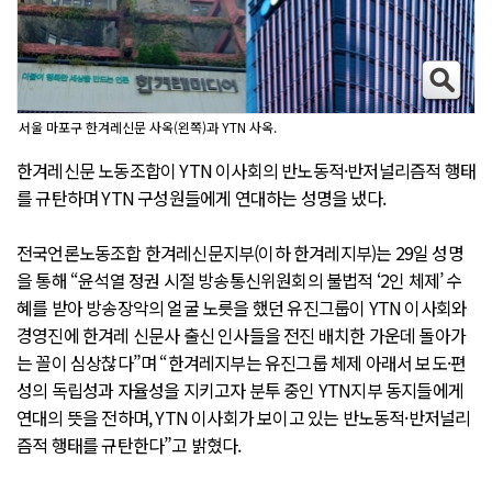
서울 마포구 한겨레신문 사옥(왼쪽)과 YTN 사옥.
한겨레신문 노동조합이 YTN 이사회의 반노동적·반저널리즘적 행태
를 규탄하며 YTN 구성원들에게 연대하는 성명을 냈다.
전국언론노동조합 한겨레신문지부(이하 한겨레지부)는 29일 성명
을 통해 “윤석열 정권 시절 방송통신위원회의 불법적 ‘2인 체제’ 수
혜를 받아 방송장악의 얼굴 노릇을 했던 유진그룹이 YTN 이사회와
경영진에 한겨레 신문사 출신 인사들을 전진 배치한 가운데 돌아가
는 꼴이 심상찮다”며 “한겨레지부는 유진그룹 체제 아래서 보도·편
성의 독립성과 자율성을 지키고자 분투 중인 YTN지부 동지들에게
연대의 뜻을 전하며, YTN 이사회가 보이고 있는 반노동적·반저널리
즘적 행태를 규탄한다”고 밝혔다.