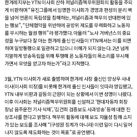
한겨레지부는 YTN 이사회 산하 저널리즘책무위원회의 활동을 주되
게 비판하며 “유진그룹에서 임명한 이사회가 경영과 편성의 분리 벽
을 넘어 언론의 독립성을 침해하는, 저널리즘과 책무의 반대편에 있
는 행보”, “단체협약을 위반하여 공방위 제도를 무력화하고 노동자
를 무시하는 월권 행위”라 평가했다. 아울러 “노사 거버넌스의 중요
성을 누구보다 잘 아는 한겨레 출신 인사들이 YTN에서는 이를 외면
하며 일방통행으로 일관하고 있으니 이해가 되지 않는다. 2년 넘게
치열하게 방송독립을 위해 투쟁해 온 노동자들의 목소리를 무시해
가면서 무엇을 얻고자 하는가”라고 지적했다.
3월, YTN 이사회가 새로 출범하며 한겨레 사장 출신인 양상우 사내
이사(이사회 의장)를 비롯해 한겨레 출신 인사들이 잇따라 영입됐고,
YTN 내부 비판과 갈등의 근원이 되는 상황에서 이번 성명이 나왔다.
이후 이사회는 저널리즘책무위원회를 신설하고 ‘현대자동차 회장
장남 음주운전 기사 삭제’, ‘김건희 검증보도 사과방송’ 등에 대한 진
상조사를 한다고 밝혔다. 책무위 활동에 대해 보도 자율성 침해 소지
가 있는 보도를 조사해 “(구성원 징계가 아니라) 이런 일이 다시 일어
나지 않도록 제도화하는 것이 목표”로 공언됐다.