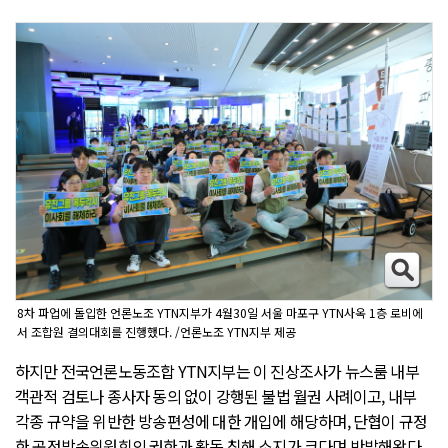
8차 파업에 돌입한 언론노조 YTN지부가 4월30일 서울 마포구 YTN사옥 1층 로비에
서 조합원 결의대회를 진행했다. /언론노조 YTN지부 제공
하지만 전국언론노동조합 YTN지부는 이 진상조사가 뉴스룸 내부
객관적 검토나 종사자 동의 없이 강행된 불법 월권 사례이고, 내부
각종 규약을 위반한 방송편성에 대한 개입에 해당하며, 단협이 규정
한 공정방송위원회의 권한과 활동 침해 소지가 크다며 반발해왔다.