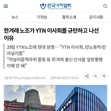
뉴스
기자상
협회소개
공지사항
한겨레 노조가 YTN 이사회를 규탄하고 나선
이유
29일 YTN노조에 연대 성명… "YTN 이사회, 반노동적·반
저널리즘"
"저널리즘책무위 활동 등 한겨레 출신 인사들 일방통행
이해 안 돼"
최승영 기자 sychoi@journalist.or.kr
입력 2026.05.29 17:19:14
｜