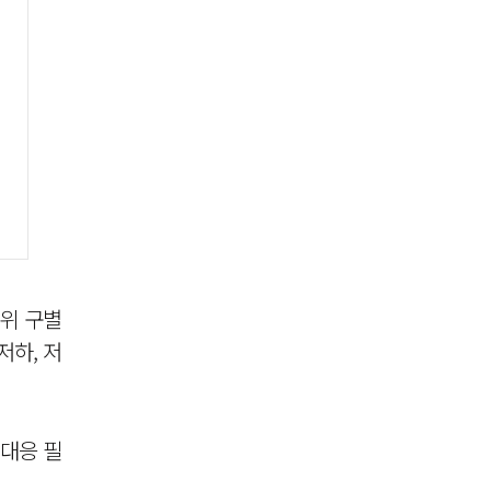
진위 구별
저하, 저
 대응 필