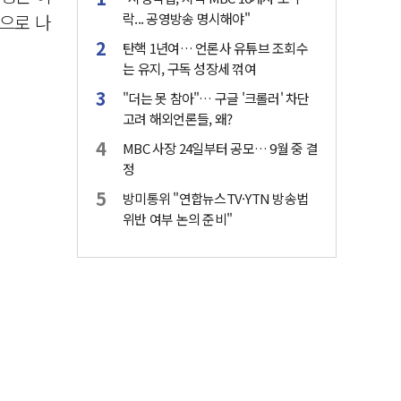
것으로 나
락... 공영방송 명시해야"
탄핵 1년여… 언론사 유튜브 조회수
는 유지, 구독 성장세 꺾여
"더는 못 참아"… 구글 '크롤러' 차단
고려 해외언론들, 왜?
MBC 사장 24일부터 공모… 9월 중 결
정
방미통위 "연합뉴스TV·YTN 방송법
위반 여부 논의 준비"