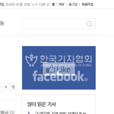
편집
2026년 05월 29일 11시 18분
홈
PDF
로그인
회원가입
동
가
가
많이 읽은 기사
 평균 이
"시청각법, 지역 MBC 16개사 또 누