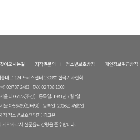
찾아오시는길
저작권문의
청소년보호방침
개인정보취급방침
 세종대로 124 프레스센터 1303호 한국기자협회
 02)737-2483 | FAX: 02-738-1003
울 다06478(주간) | 등록일: 1981년 7월7일
울 아56489(인터넷) | 등록일: 2026년 4월9일
집국장·청소년보호책임자: 김고은
 서약사로서 신문윤리강령을 준수합니다.