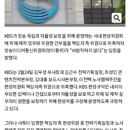
KBS가 방송 독립과 자율성 보장을 위해 운영하는 사내 편성위원회
에 취재·제작 업무와 무관한 간부들을 책임자 측 위원으로 위촉하자
방송미디어통신위원회(방미통위)가 “바람직하지 않다”는 입장을
밝혔다.
KBS는 2월24일 김우성 부사장과 김근수 전략기획실장, 최성민 콘
텐츠전략본부장, 김대홍 보도시사본부장, 이전택 노사협력주간을
편성위원회 책임자측 위원으로 위촉했다. KBS 편성규약은 내외의
부당한 압력이나 간섭으로부터 자율성을 보호하고 취재 및 제작 실
무자의 권한을 보장하기 위해 편성위를 구성해 운영하도록 규정하
고 있다.
그러나 사측이 임명한 책임자 측 편성위원 중 전략기획실장과 노사