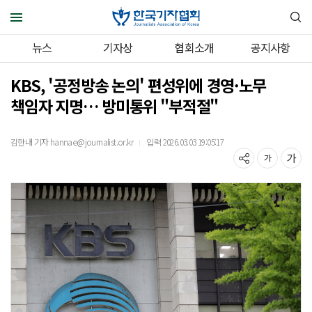
뉴스
기자상
협회소개
공지사항
KBS, '공정방송 논의' 편성위에 경영·노무
책임자 지명… 방미통위 "부적절"
김한내 기자 hannae@journalist.or.kr
입력 2026.03.03 19:05:17
｜