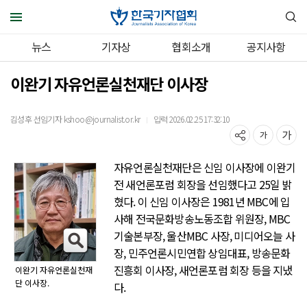
뉴스
기자상
협회소개
공지사항
이완기 자유언론실천재단 이사장
김성후 선임기자 kshoo@journalist.or.kr
입력 2026.02.25 17:32:10
｜
자유언론실천재단은 신임 이사장에 이완기
전 새언론포럼 회장을 선임했다고 25일 밝
혔다. 이 신임 이사장은 1981년 MBC에 입
사해 전국문화방송노동조합 위원장, MBC
기술본부장, 울산MBC 사장, 미디어오늘 사
장, 민주언론시민연합 상임대표, 방송문화
진흥회 이사장, 새언론포럼 회장 등을 지냈
이완기 자유언론실천재
단 이사장.
다.