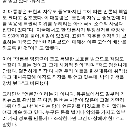
을 받고 있다. /뉴시스
이 대통령은 표현의 자유도 중요하지만 그에 따른 언론의 책임
도 크다고 강조했다. 이 대통령은 “표현의 자유는 중요한데 이
를 악용해 특권적 지위를 누리려는 아주 극히 소수의 사람과
집단이 있다”며 “미국에서도 한 언론사가 부정선거를 주장하
다 930억원을 물어낸 일이 있었다. 표현의 자유를 엄격하게 보
호하는 미국도 명백한 허위보도에 대해선 아주 고액의 배상을
하도록 한 것”이라고 말했다.
이어 “언론은 영향력이 크고 특별한 보호를 받으므로 책임도
똑같이 따르는 것이고, 그게 사회적 정의”라며 “저도 엄청나게
당했다. 멀쩡하게 직장 다니던 우리 아들을 화천대유에 취직했
다고 대서특필해 아직도 직장을 못 얻고 있는데, 남의 인생을
망쳐 놨다”고 비판했다.
그러면서 “언론만 이러는 게 아니다. 유튜브에서도 일부러 가
짜뉴스로 관심을 끈 다음 돈 버는 사람이 많은데 그걸 가만히
놔둬야 하느냐”며 “저는 당에 언론만을 타깃으로 하지 말라는
얘길 계속 하고 있다. 누구든 돈을 벌거나 악의를 가지고 일부
러 가짜 정보를 만들거나 조작한다면 그건 배상해야 한다”고
말했다.