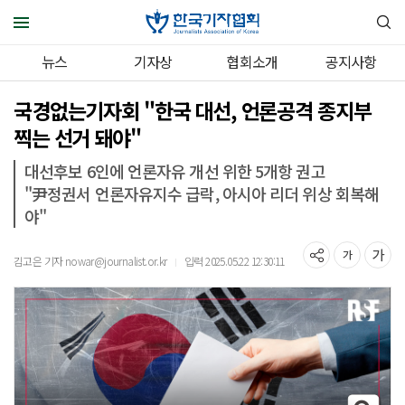
뉴스
기자상
협회소개
공지사항
국경없는기자회 "한국 대선, 언론공격 종지부
찍는 선거 돼야"
대선후보 6인에 언론자유 개선 위한 5개항 권고
"尹정권서 언론자유지수 급락, 아시아 리더 위상 회복해
야"
김고은 기자 nowar@journalist.or.kr
입력 2025.05.22 12:30:11
｜